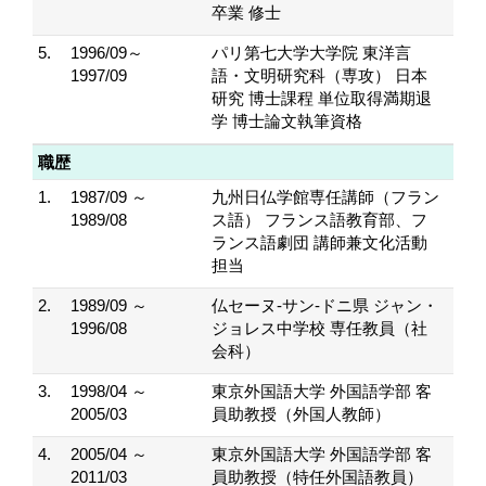
卒業 修士
5.
1996/09～
パリ第七大学大学院 東洋言
1997/09
語・文明研究科（専攻） 日本
研究 博士課程 単位取得満期退
学 博士論文執筆資格
職歴
1.
1987/09 ～
九州日仏学館専任講師（フラン
1989/08
ス語） フランス語教育部、フ
ランス語劇団 講師兼文化活動
担当
2.
1989/09 ～
仏セーヌ-サン-ドニ県 ジャン・
1996/08
ジョレス中学校 専任教員（社
会科）
3.
1998/04 ～
東京外国語大学 外国語学部 客
2005/03
員助教授（外国人教師）
4.
2005/04 ～
東京外国語大学 外国語学部 客
2011/03
員助教授（特任外国語教員）