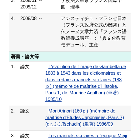
3.
2008/01 ～
学校法人東京フランス国際学
2009/12
園 理事
4.
2008/08 ～
アンスティチュ・フランセ日本
（フランス政府公式の機関）と
仏メーヌ大学共済「フランス語
教師養成講座」 : 「異文化教育
モデュール」主任
著書・論文等
1.
論文
L'évolution de l'image de Gambetta de
1883 à 1943 dans les dictionnaires et
dans certains manuels scolaires (183
ｐ) (mémoire de maîtrise d’Histoire,
Paris 1, dir. Maurice Agulhon) (単著)
1985/10
2.
論文
Mori Arinori (160ｐ) (mémoire de
maîtrise d’Etudes Japonaises, Paris 7)
(dir. J-J.Tschudin) (単著) 1996/09
3.
論文
Les manuels scolaires à l'époque Meiji