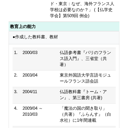
ド・東京：なぜ、海外フランス人
学校は必要なのか？」 (【仏学史
学会】第509回 例会)
教育上の能力
●作成した教科書、教材
1.
2000/03
仏語参考書『パリのフラン
ス語入門』、三省堂（共
著）
2.
2003/04
東京外国語大学言語モジュ
ールフランス語会話
3.
2004/11
仏語教科書『トーム・ア
ン』、第三書房 (共著)
4.
2009/04 ～
「魔法の国の聞き取り」
2010/03
（共著）『ふらんす』（白
水社）に1年間連載