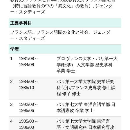
（特に言語教育の中の「異文化」の教育）, ジェンダ
ー・スタディーズ
主要学科目
フランス語、フランス語圏の文化と社会、ジェンダ
ー・スタディーズ
学歴
1.
1981/09～
プロヴァンス大学・パリ第一大
1984/09
学(転学） 人文学部 歴史学科
卒業 学士
2.
1984/09～
パリ第一大学大学院 史学研究
1985/10
科 近代フランス史専攻 修士課
程 修了 修士
3.
1992/09～
パリ第七大学 東洋言語学部 日
1995/06
本語専攻 卒業 学士
4.
1995/09～
パリ第七大学大学院 東洋言
1996/09
語・文明研究科 日本研究専攻