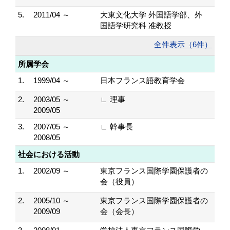
5.
2011/04 ～
大東文化大学 外国語学部、外
国語学研究科 准教授
全件表示（6件）
所属学会
1.
1999/04 ～
日本フランス語教育学会
2.
2003/05 ～
∟ 理事
2009/05
3.
2007/05 ～
∟ 幹事長
2008/05
社会における活動
1.
2002/09 ～
東京フランス国際学園保護者の
会（役員）
2.
2005/10 ～
東京フランス国際学園保護者の
2009/09
会（会長）