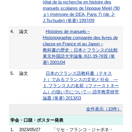
(état de la recherche en histoire des
manuels scolaires de l'époque Meiji) (90
ｐ) (mémoire de DEA, Paris 7) (dir. J-
J.Tschudin) (単著) 1997/09
4.
論文
Histoires de manuels –
Historiographie comparée des livres de
classe en France et au Japon –
教科書の歴史：日本とフランスの比較
東京外国語大学論集 (61),39-78頁 (単
著) 2001/04
5.
論文
日本のフランス語教科書（テキス
ト）でみるフランスの文化と社会 ―
１.フランス人の名前（ファーストネー
ム）の扱い方について― 語学教育研究
論叢 (単著) 2013/03
全件表示（10件）
学会・口頭・ポスター発表
1.
2023/05/27
「リセ・フランコ・ジャポネ・