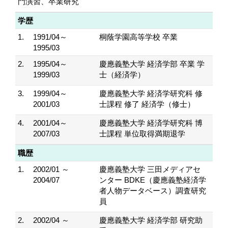
門演習、卒業研究
学歴
1.
1991/04～
桐蔭学園高等学校 卒業
1995/03
2.
1995/04～
慶應義塾大学 経済学部 卒業 学
1999/03
士（経済学）
3.
1999/04～
慶應義塾大学 経済学研究科 修
2001/03
士課程 修了 経済学（修士）
4.
2001/04～
慶應義塾大学 経済学研究科 博
2007/03
士課程 単位取得満期退学
職歴
1.
2002/01 ～
慶應義塾大学 三田メディアセ
2004/07
ンター BDKE（慶應義塾経済学
者人物データベース）調査研究
員
2.
2002/04 ～
慶應義塾大学 経済学部 研究助