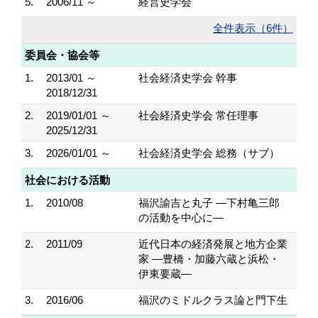
5.
2006/11 ～
経営史学会
全件表示（6件）
委員会・協会等
1.
2013/01 ～
社会経済史学会 幹事
2018/12/31
2.
2019/01/01 ～
社会経済史学会 常任理事
2025/12/31
3.
2026/01/01 ～
社会経済史学会 総務（サブ）
社会における活動
1.
2010/08
福沢諭吉と丸子 ―下村亀三郎
の活動を中心に―
2.
2011/09
近代日本の経済発展と地方企業
家 ―豊橋・加藤六蔵と浜松・
伊東要蔵―
3.
2016/06
福沢のミドルクラス論と門下生