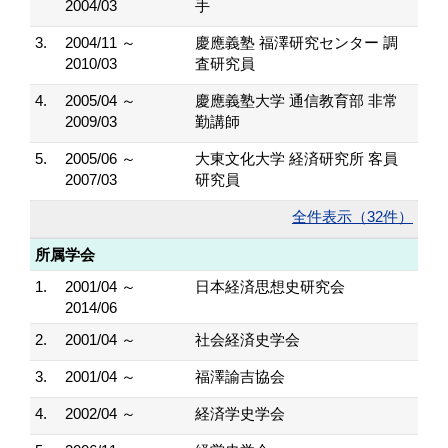
2004/03
手
3.
2004/11 ～
慶應義塾 福澤研究センター 調
2010/03
査研究員
4.
2005/04 ～
慶應義塾大学 通信教育部 非常
2009/03
勤講師
5.
2005/06 ～
大東文化大学 経済研究所 客員
2007/03
研究員
全件表示（32件）
所属学会
1.
2001/04 ～
日本経済思想史研究会
2014/06
2.
2001/04 ～
社会経済史学会
3.
2001/04 ～
福澤諭吉協会
4.
2002/04 ～
経済学史学会