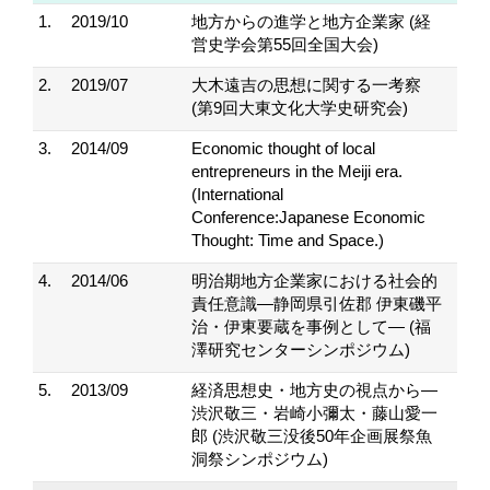
1.
2019/10
地方からの進学と地方企業家 (経
営史学会第55回全国大会)
2.
2019/07
大木遠吉の思想に関する一考察
(第9回大東文化大学史研究会)
3.
2014/09
Economic thought of local
entrepreneurs in the Meiji era.
(International
Conference:Japanese Economic
Thought: Time and Space.)
4.
2014/06
明治期地方企業家における社会的
責任意識―静岡県引佐郡 伊東磯平
治・伊東要蔵を事例として― (福
澤研究センターシンポジウム)
5.
2013/09
経済思想史・地方史の視点から―
渋沢敬三・岩崎小彌太・藤山愛一
郎 (渋沢敬三没後50年企画展祭魚
洞祭シンポジウム)