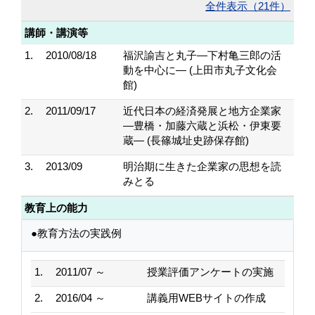
全件表示（21件）
講師・講演等
1.
2010/08/18
福沢諭吉と丸子―下村亀三郎の活
動を中心に― (上田市丸子文化会
館)
2.
2011/09/17
近代日本の経済発展と地方企業家
―豊橋・加藤六蔵と浜松・伊東要
蔵― (長篠城址史跡保存館)
3.
2013/09
明治期に生きた企業家の思想を読
みとる
教育上の能力
●教育方法の実践例
1.
2011/07 ～
授業評価アンケートの実施
2.
2016/04 ～
講義用WEBサイトの作成