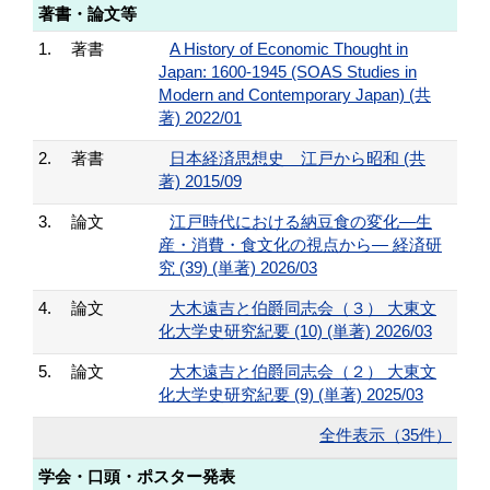
著書・論文等
1.
著書
A History of Economic Thought in
Japan: 1600-1945 (SOAS Studies in
Modern and Contemporary Japan) (共
著) 2022/01
2.
著書
日本経済思想史 江戸から昭和 (共
著) 2015/09
3.
論文
江戸時代における納豆食の変化―生
産・消費・食文化の視点から― 経済研
究 (39) (単著) 2026/03
4.
論文
大木遠吉と伯爵同志会（３） 大東文
化大学史研究紀要 (10) (単著) 2026/03
5.
論文
大木遠吉と伯爵同志会（２） 大東文
化大学史研究紀要 (9) (単著) 2025/03
全件表示（35件）
学会・口頭・ポスター発表