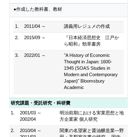
●作成した教科書、教材
1.
2011/04 ～
講義用レジュメの作成
2.
2015/09 ～
『日本経済思想史 江戸か
ら昭和』勁草書房
3.
2022/01 ～
"A History of Economic
Thought in Japan: 1600-
1945 (SOAS Studies in
Modern and Contemporary
Japan)" Bloomsbury
Academic
研究課題・受託研究・科研費
1.
2001/03 ～
明治前期における実業思想と地
2002/04
方企業家 個人研究
2.
2010/04 ～
関東の名望家と醤油醸造業―野
2011/03
田・高梨家文書の研究― 国内