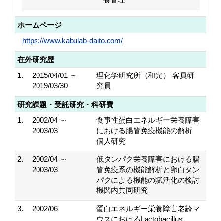
ホームページ
https://www.kabulab-daito.com/
在外研究歴
1.
2015/04/01 ～
理化学研究所（和光） 客員研
2019/03/30
究員
研究課題・受託研究・科研費
1.
2002/04 ～
食事性蛋白エネルギー栄養障害
2003/03
における腸管免疫機能の解析
個人研究
2.
2002/04 ～
低タンパク栄養障害における腸
2003/03
管免疫系の機能解析と卵白タン
パクによる機能の賦活化の検討
機関内共同研究
3.
2002/06
蛋白エネルギー栄養障害老齢マ
ウスにおけるLactobacillus