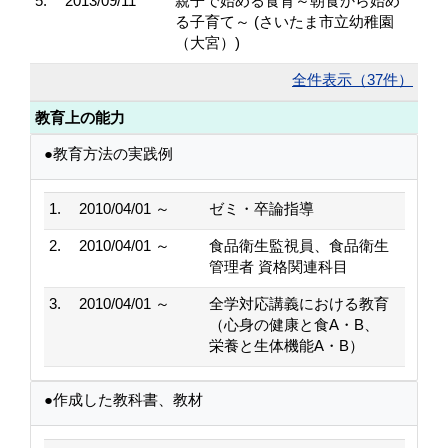
5.
2013/09/11
親子で始める食育～朝食から始め
る子育て～ (さいたま市立幼稚園
（大宮）)
全件表示（37件）
教育上の能力
●教育方法の実践例
1.
2010/04/01 ～
ゼミ・卒論指導
2.
2010/04/01 ～
食品衛生監視員、食品衛生
管理者 資格関連科目
3.
2010/04/01 ～
全学対応講義における教育
（心身の健康と食A・B、
栄養と生体機能A・B）
●作成した教科書、教材