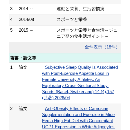
3.
2014 ～
運動と栄養、生活習慣病
4.
2014/08
スポーツと栄養
5.
2015 ～
スポーツと栄養と食生活～ジュ
ニア期の食生活ポイント～
全件表示（18件）
著書・論文等
1.
論文
Subjective Sleep Quality Is Associated
with Post-Exercise Appetite Loss in
Female University Athletes: An
Exploratory Cross-Sectional Study.
Sports (Basel, Switzerland) 14 (4),157
(共著) 2026/04
2.
論文
Anti-Obesity Effects of Carnosine
Supplementation and Exercise in Mice
Fed a High-Fat Diet with Concomitant
UCP1 Expression in White Adipocytes