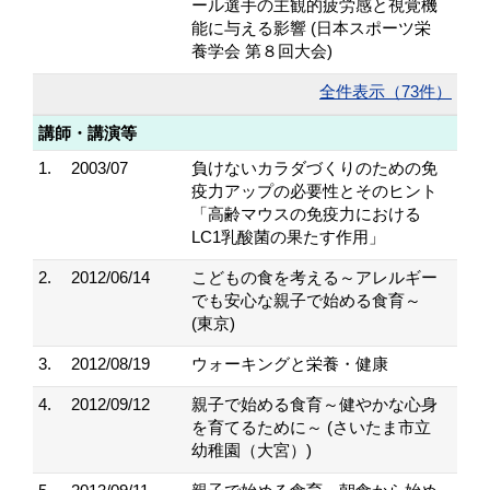
ール選手の主観的疲労感と視覚機
能に与える影響 (日本スポーツ栄
養学会 第８回大会)
全件表示（73件）
講師・講演等
1.
2003/07
負けないカラダづくりのための免
疫力アップの必要性とそのヒント
「高齢マウスの免疫力における
LC1乳酸菌の果たす作用」
2.
2012/06/14
こどもの食を考える～アレルギー
でも安心な親子で始める食育～
(東京)
3.
2012/08/19
ウォーキングと栄養・健康
4.
2012/09/12
親子で始める食育～健やかな心身
を育てるために～ (さいたま市立
幼稚園（大宮）)