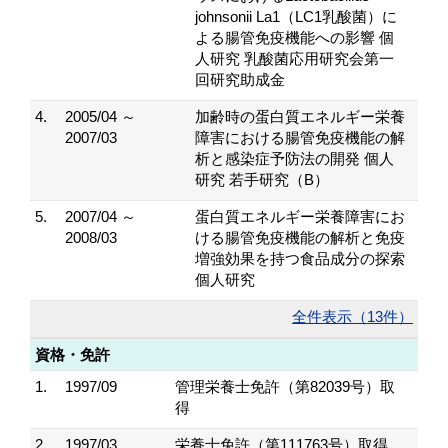
johnsonii La1（LC1乳酸菌）に
よる腸管免疫機能への影響 個
人研究 乳酸菌応用研究会第一
回研究助成金
4.
2005/04 ～
加齢時の蛋白質エネルギー栄養
2007/03
障害における腸管免疫機能の解
析と感染症予防法の開発 個人
研究 若手研究（B）
5.
2007/04 ～
蛋白質エネルギー栄養障害にお
2008/03
ける腸管免疫機能の解析と免疫
増強効果を持つ食品成分の探索
個人研究
全件表示（13件）
資格・免許
1.
1997/09
管理栄養士免許（第82039号）取
得
2.
1997/03
栄養士免許（第111763号）取得