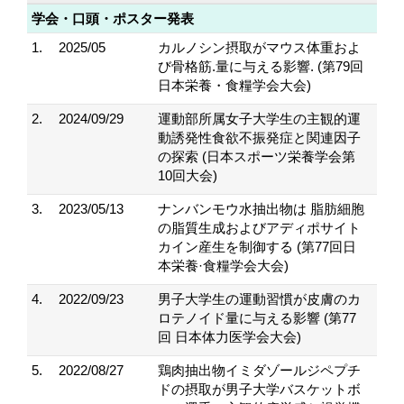
学会・口頭・ポスター発表
1.
2025/05
カルノシン摂取がマウス体重およ
び骨格筋.量に与える影響. (第79回
日本栄養・食糧学会大会)
2.
2024/09/29
運動部所属女子大学生の主観的運
動誘発性食欲不振発症と関連因子
の探索 (日本スポーツ栄養学会第
10回大会)
3.
2023/05/13
ナンバンモウ水抽出物は 脂肪細胞
の脂質生成およびアディポサイト
カイン産生を制御する (第77回日
本栄養·食糧学会大会)
4.
2022/09/23
男子大学生の運動習慣が皮膚のカ
ロテノイド量に与える影響 ​ (第77
回 日本体力医学会大会)
5.
2022/08/27
鶏肉抽出物イミダゾールジペプチ
ドの摂取が男子大学バスケットボ