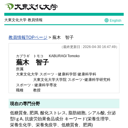
大東文化大学 教員情報
English
教員情報TOPページ
> 蕪木 智子
（最終更新日 : 2026-04-30 16:47:49）
カブラギ トモコ
KABURAGI Tomoko
蕪木 智子
所属
大東文化大学 スポーツ・健康科学部 健康科学科
大東文化大学大学院 スポーツ･健康科学研究科
スポーツ・健康科学専攻
職種
教授
現在の専門分野
低糖質食, 肥満, 酸化ストレス, 脂肪細胞, シアル酸, 分泌
型IｇA, 抗疲労効果食品成分 キーワード(栄養生理学、
栄養生化学、栄養免疫学、低糖質食、肥満)