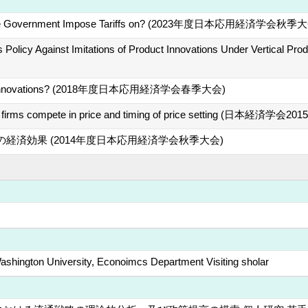
 the Government Impose Tariffs on? (2023年度日本応用経済学会秋季
ghts Policy Against Imitations of Product Innovations Under Ver
ect Innovations? (2018年度日本応用経済学会春季大会)
hen firms compete in price and timing of price setting (日本経済
経済効果 (2014年度日本応用経済学会秋季大会)
shington University, Econoimcs Department Visiting sholar