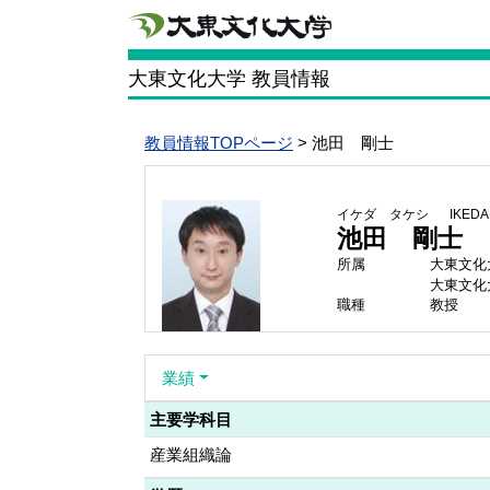
大東文化大学 教員情報
教員情報TOPページ
> 池田 剛士
イケダ タケシ
IKEDA 
池田 剛士
所属
大東文化
大東文化
職種
教授
業績
主要学科目
産業組織論