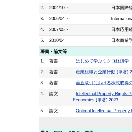
2.
2004/10 ～
日本国際
3.
2006/04 ～
Internatio
4.
2007/05 ～
日本応用
5.
2010/04
日本商業
著書・論文等
1.
著書
はじめて学ぶミクロ経済学・マク
2.
著書
産業組織と企業行動 (単著) 2
3.
著書
垂直取引における株式取得の
4.
論文
Intellectual Property Rights P
Economics (単著) 2023
5.
論文
Optimal Intellectual Propert