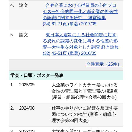
4.
論文
合弁企業における従業員の心的プロ
セス―社会的同一化と新企業の将来性
の認識に関する研究― 経営論集
(34),61-71頁 (単著) 2017/09
5.
論文
東日本大震災による社会問題に対す
る恐れの認識の変化に与える性差の影
響―大学生を対象とした調査 経営論集
(32),43-51頁 (単著) 2016/09
全件表示（25件）
学会・口頭・ポスター発表
1.
2025/09
大企業ホワイトカラー職における
女性の管理職と非管理職の相違点
(産業・組織心理学会第40回大会)
2.
2024/08
仕事のやりがいに影響を及ぼす要
因についての検討 (産業・組織心
理学会第39回大会)
3.
2022/09
大学生が望むリーダー像とジェン