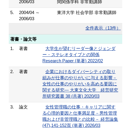
2006/03
間関係学科 非常勤講師
5.
2004/04 ～
東洋大学 社会学部 非常勤講師
2006/03
全件表示（13件）
著書・論文等
1.
著書
大学生が望むリーダー像とジェンダ
ー・ステレオタイプとの関係
Research Paper (単著) 2022/02
2.
著書
企業におけるダイバーシティの取り
組みが仕事のやりがいに与える影響－
女性の仕事のやりがいを高める要因に
関する研究― 大東文化大学 経営研究
所研究叢書 38 (共著) 2020/03
3.
論文
女性管理職の仕事・キャリアに関す
る心理的要因と仕事満足度－男性管理
職および非管理職との比較－ 経営論集
(47),141-152頁 (単著) 2026/03