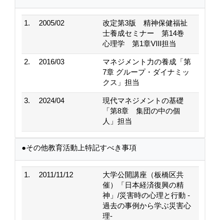
1.
2005/02
改定第3版 精神保健福祉
士養成セミナー 第14巻
心理学 第1章VIII担当
2.
2016/03
マネジメント力の養成「第
7章 グループ・ダイナミッ
クス」担当
3.
2024/04
現代マネジメントの基礎
「第8章 集団の中の個
人」担当
●その他教育活動上特記すべき事項
1.
2011/11/12
大学公開講座（板橋区共
催）「日本経済復興の精
神」/災害時の心理と行動 ‐
過去の事例から学ぶ災害心
理‐