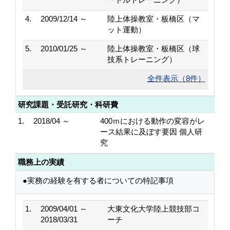
4.
2009/12/14 ～
陸上体操教室・板橋区（マ
ット運動）
5.
2010/01/25 ～
陸上体操教室・板橋区（球
技系トレーニング）
全件表示（8件）
研究課題・受託研究・科研費
1.
2018/04 ～
400ｍにおける動作の変容がレ
ース結果に及ぼす要因 個人研
究
職務上の実績
●実務の経験を有する者についての特記事項
1.
2009/04/01 ～
大東文化大学陸上競技部コ
2018/03/31
ーチ