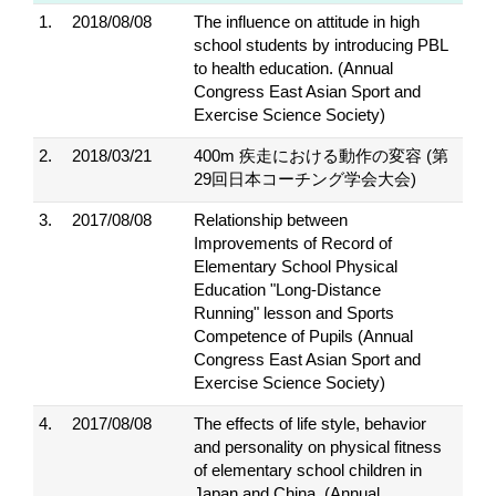
1.
2018/08/08
The influence on attitude in high
school students by introducing PBL
to health education. (Annual
Congress East Asian Sport and
Exercise Science Society)
2.
2018/03/21
400m 疾走における動作の変容 (第
29回日本コーチング学会大会)
3.
2017/08/08
Relationship between
Improvements of Record of
Elementary School Physical
Education "Long-Distance
Running" lesson and Sports
Competence of Pupils (Annual
Congress East Asian Sport and
Exercise Science Society)
4.
2017/08/08
The effects of life style, behavior
and personality on physical fitness
of elementary school children in
Japan and China. (Annual