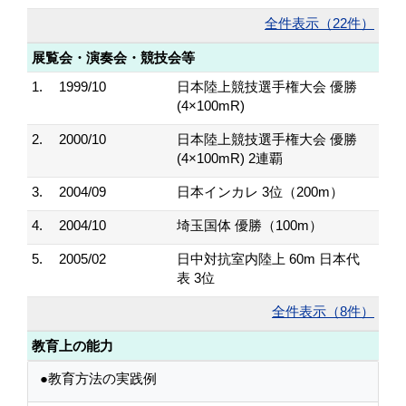
全件表示（22件）
展覧会・演奏会・競技会等
1.
1999/10
日本陸上競技選手権大会 優勝
(4×100mR)
2.
2000/10
日本陸上競技選手権大会 優勝
(4×100mR) 2連覇
3.
2004/09
日本インカレ 3位（200m）
4.
2004/10
埼玉国体 優勝（100m）
5.
2005/02
日中対抗室内陸上 60m 日本代
表 3位
全件表示（8件）
教育上の能力
●教育方法の実践例