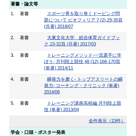
著書・論文等
1.
著書
スポーツ界を取り巻くドーピング問
題について ビオフィリア 7 (2),29-35頁
(共著) 2018/07
2.
著書
大東文化大学 総合体育ガイドブッ
ク,23-32頁 (共著) 2017/03
3.
著書
トレーニングメソッド-一流選手に学
ぼう- 月刊陸上競技 48 (12),166-170頁
(単著) 2014/11
4.
著書
瞬発力を磨く- トップアスリートの瞬
発力- コーチング・クリニック (単著)
2014/06
5.
著書
トレーニング講座高校編 月刊陸上競
技 (単著) 2013/04
全件表示（23件）
学会・口頭・ポスター発表