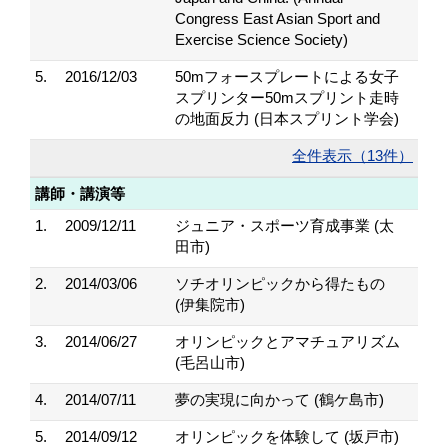
Congress East Asian Sport and
Exercise Science Society)
5.
2016/12/03
50mフォースプレートによる女子
スプリンター50mスプリント走時
の地面反力 (日本スプリント学会)
全件表示（13件）
講師・講演等
1.
2009/12/11
ジュニア・スポーツ育成事業 (太
田市)
2.
2014/03/06
ソチオリンピックから得たもの
(伊集院市)
3.
2014/06/27
オリンピックとアマチュアリズム
(毛呂山市)
4.
2014/07/11
夢の実現に向かって (鶴ケ島市)
5.
2014/09/12
オリンピックを体験して (坂戸市)