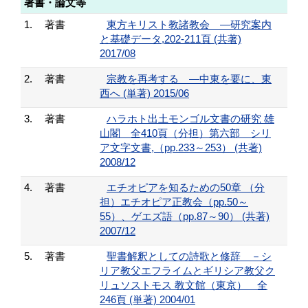
著書・論文等
1.
著書
東方キリスト教諸教会 ―研究案内
と基礎データ,202-211頁 (共著)
2017/08
2.
著書
宗教を再考する ―中東を要に、東
西へ (単著) 2015/06
3.
著書
ハラホト出土モンゴル文書の研究 雄
山閣 全410頁（分担）第六部 シリ
ア文字文書,（pp.233～253） (共著)
2008/12
4.
著書
エチオピアを知るための50章 （分
担）エチオピア正教会（pp.50～
55）、ゲエズ語（pp.87～90） (共著)
2007/12
5.
著書
聖書解釈としての詩歌と修辞 －シ
リア教父エフライムとギリシア教父ク
リュソストモス 教文館（東京） 全
246頁 (単著) 2004/01