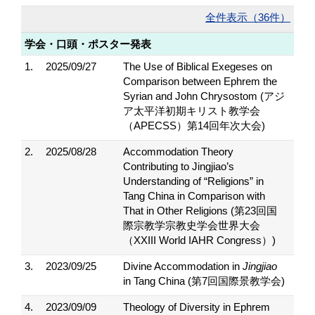
全件表示（36件）
学会・口頭・ポスター発表
1.
2025/09/27
The Use of Biblical Exegeses on
Comparison between Ephrem the
Syrian and John Chrysostom (アジ
ア太平洋初期キリスト教学会
（APECSS）第14回年次大会)
2.
2025/08/28
Accommodation Theory
Contributing to Jingjiao’s
Understanding of “Religions” in
Tang China in Comparison with
That in Other Religions (第23回国
際宗教学宗教史学会世界大会
（XXIII World IAHR Congress）)
3.
2023/09/25
Divine Accommodation in
Jingjiao
in Tang China (第7回国際景教学会)
4.
2023/09/09
Theology of Diversity in Ephrem