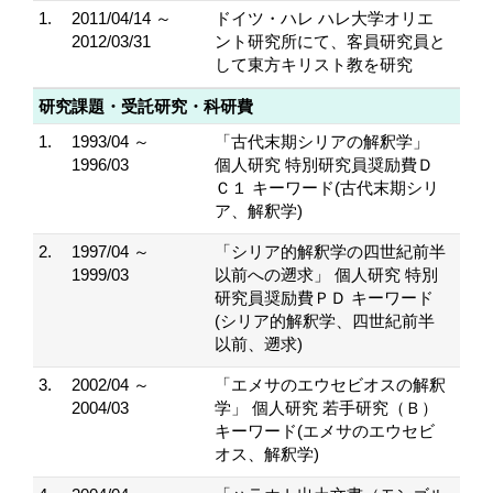
1.
2011/04/14 ～
ドイツ・ハレ ハレ大学オリエ
2012/03/31
ント研究所にて、客員研究員と
して東方キリスト教を研究
研究課題・受託研究・科研費
1.
1993/04 ～
「古代末期シリアの解釈学」
1996/03
個人研究 特別研究員奨励費Ｄ
Ｃ１ キーワード(古代末期シリ
ア、解釈学)
2.
1997/04 ～
「シリア的解釈学の四世紀前半
1999/03
以前への遡求」 個人研究 特別
研究員奨励費ＰＤ キーワード
(シリア的解釈学、四世紀前半
以前、遡求)
3.
2002/04 ～
「エメサのエウセビオスの解釈
2004/03
学」 個人研究 若手研究（Ｂ）
キーワード(エメサのエウセビ
オス、解釈学)