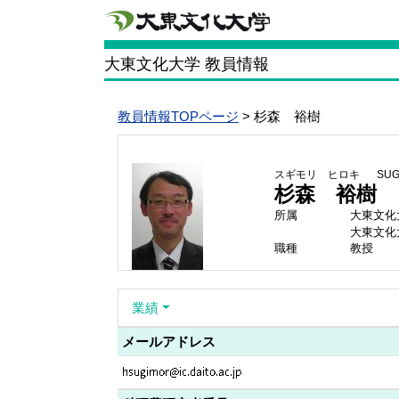
大東文化大学 教員情報
教員情報TOPページ
> 杉森 裕樹
スギモリ ヒロキ
SUG
杉森 裕樹
所属
大東文化
大東文化
職種
教授
業績
メールアドレス