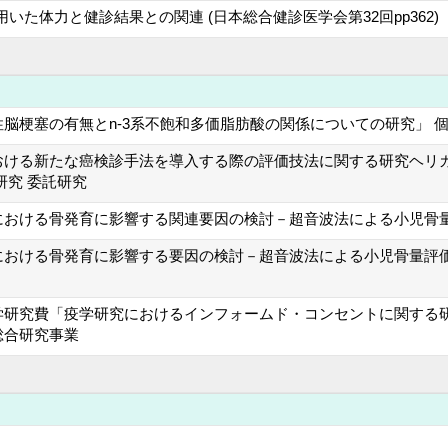
いた体力と健診結果との関連 (日本総合健診医学会第32回pp362)
脳梗塞の有無とn-3系不飽和多価脂肪酸の関係についての研究」 個
おける新たな癌検診手法を導入する際の評価技法に関する研究ヘリ
研究 委託研究
における骨発育に影響する関連要因の検討－超音波法による小児骨量
における骨発育に影響する要因の検討－超音波法による小児骨量評価
学研究費「疫学研究におけるインフォームド・コンセントに関する研
総合研究事業