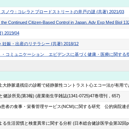
ウ : コレラとブロードストリートの井戸の謎 (共著) 2021/03
 the Continued Citizen-Based Control in Japan. Adv Exp Med Biol 
2019/04
娠・出産のリテラシー (共著) 2018/12
コミュニケーション エビデンスに基づく健康・医療に関する指針 (共
静脈遺残症の診断で経静脈性コントラスト心エコー法が有用であった1例 (
所見(第3報) (産業衛生学雑誌(1341-0725)47巻増刊，657)
malnutrition患者の食事・栄養管理サービス(NCM)に関する研究 公的病
る生活習慣と検査異常に関する分析 (日本総合健診医学会第32回pp3