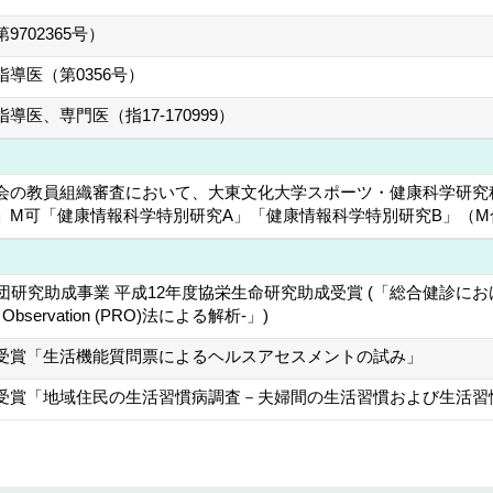
702365号）
導医（第0356号）
医、専門医（指17-170999）
会の教員組織審査において、大東文化大学スポーツ・健康科学研究
」M可「健康情報科学特別研究A」「健康情報科学特別研究B」（M
団研究助成事業 平成12年度協栄生命研究助成受賞 (「総合健診
ed Observation (PRO)法による解析-」)
受賞「生活機能質問票によるヘルスアセスメントの試み」
受賞「地域住民の生活習慣病調査－夫婦間の生活習慣および生活習