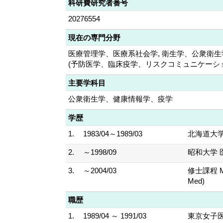
科研費研究者番号
20276554
現在の専門分野
医療管理学、医療系社会学, 衛生学、公衆衛生学
(予防医学、臨床疫学、リスクコミュニケーシ
主要学科目
公衆衛生学、健康情報学、疫学
学歴
1.
1983/04～1989/03
北海道大学
2.
～1998/09
昭和大学 
3.
～2004/03
修士課程 Mast
Med)
職歴
1.
1989/04 ～ 1991/03
東京女子医