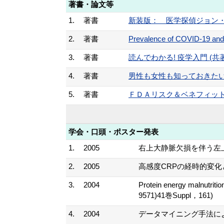
著書・論文等
1.
著書
新装版： 医学探偵ジョン・スノ
2.
著書
Prevalence of COVID-19 and
3.
著書
読んでわかる! 疫学入門 (共著) 
4.
著書
男性も女性も知っておきたい 妊
5.
著書
ＦＤＡリスク＆ベネフィット・
学会・口頭・ポスター発表
1.
2005
右上大静脈欠損を伴う左上大
2.
2005
高感度CRPの経時的変化と健診
3.
2004
Protein energy 
9571)41巻Suppl，161)
4.
2004
データマイニング手法によ