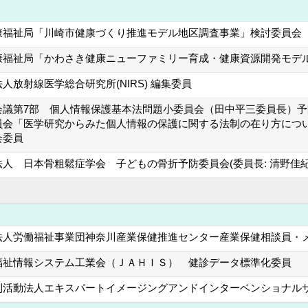
康福祉局「川崎市健康づくり推進モデル地区調査事業」検討委員会（平
康福祉局「かわさき健康ニューファミリー育成・健康資源開発モデル
人放射線医学総合研究所(NIRS) 編集委員
会議第7部 個人情報保護基本法問題小委員会（田中平三委員長）
員会「医学研究からみた個人情報の保護に関する法制の在り方につい
会委員
人 日本骨粗鬆症学会 子どもの骨折予防委員会(委員長: 清野佳紀
法人労働福祉事業団神奈川産業保健推進センター産業保健相談員・
福祉情報システム工業会（ＪＡＨＩＳ） 健診データ標準化委員
利活動法人エキスパートイメージングアンドインターベンショナル