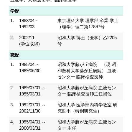
学歴
1.
1988/04～
東京理科大学 理学部 卒業 学士
1992/03
（理学）理二第17897号
2.
2002/11
昭和大学 博士（医学）乙2205
(学位取得)
号
職歴
1.
1985/04 ～
昭和大学藤が丘病院 （現 昭
1989/06/30
和医科大学藤が丘病院） 血液
センター 臨床検査技師
2.
1989/07/01 ～
昭和大学藤が丘病院 血液セン
1995/03/31
ター 臨床検査技師主任補佐
3.
1992/07/01 ～
昭和大学 医学部内科学教室 研
2002/11/30
究副手（特別研究生）
4.
1995/04/01 ～
昭和大学藤が丘病院 血液セン
2000/03/31
ター 主任