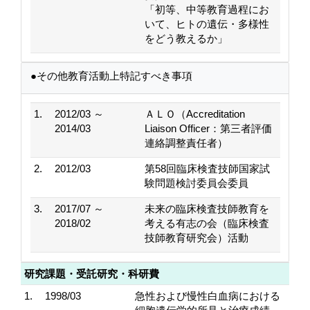
「初等、中等教育過程にお
いて、ヒトの遺伝・多様性
をどう教えるか」
●その他教育活動上特記すべき事項
1.
2012/03 ～
ＡＬＯ（Accreditation
2014/03
Liaison Officer：第三者評価
連絡調整責任者）
2.
2012/03
第58回臨床検査技師国家試
験問題検討委員会委員
3.
2017/07 ～
未来の臨床検査技師教育を
2018/02
考える有志の会（臨床検査
技師教育研究会）活動
研究課題・受託研究・科研費
1.
1998/03
急性および慢性白血病における