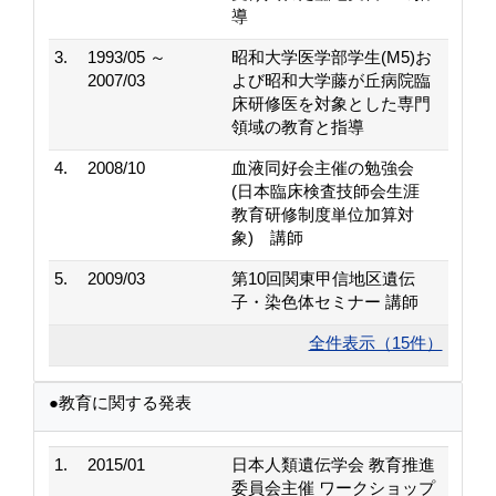
導
3.
1993/05 ～
昭和大学医学部学生(M5)お
2007/03
よび昭和大学藤が丘病院臨
床研修医を対象とした専門
領域の教育と指導
4.
2008/10
血液同好会主催の勉強会
(日本臨床検査技師会生涯
教育研修制度単位加算対
象) 講師
5.
2009/03
第10回関東甲信地区遺伝
子・染色体セミナー 講師
全件表示（15件）
●教育に関する発表
1.
2015/01
日本人類遺伝学会 教育推進
委員会主催 ワークショップ