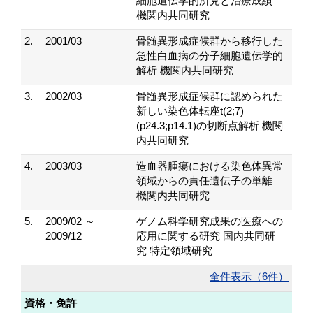
細胞遺伝学的所見と治療成績
機関内共同研究
2.
2001/03
骨髄異形成症候群から移行した
急性白血病の分子細胞遺伝学的
解析 機関内共同研究
3.
2002/03
骨髄異形成症候群に認められた
新しい染色体転座t(2;7)
(p24.3;p14.1)の切断点解析 機関
内共同研究
4.
2003/03
造血器腫瘍における染色体異常
領域からの責任遺伝子の単離
機関内共同研究
5.
2009/02 ～
ゲノム科学研究成果の医療への
2009/12
応用に関する研究 国内共同研
究 特定領域研究
全件表示（6件）
資格・免許