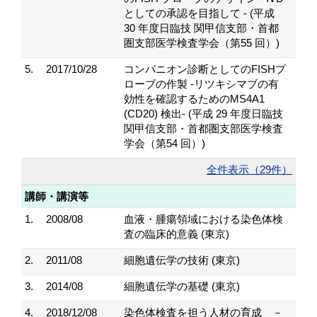
としての承認を目指して - (平成
30 年度日臨技 関甲信支部・首都
圏支部医学検査学会（第55 回）)
5.
2017/10/28
コンパニオン診断としてのFISHプ
ローブの作製 -リツキシマブの有
効性を確認するためのMS4A1
(CD20) 検出- (平成 29 年度日臨技
関甲信支部・首都圏支部医学検査
学会（第54 回）)
全件表示（29件）
講師・講演等
1.
2008/08
血液・腫瘍領域における染色体検
査の臨床的意義 (東京)
2.
2011/08
細胞遺伝学の技術 (東京)
3.
2014/08
細胞遺伝学の基礎 (東京)
4.
2018/12/08
染色体検査を担う人材の育成 －