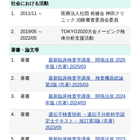
社会における活動
1.
2011/11 ～
医療法人社団 裕健会 神田クリ
ニック 治験審査委員会委員
2.
2019/05 ～
TOKYO2020大会ドーピング検
2022/05
体分析支援活動
著書・論文等
1.
著書
最新臨床検査学講座 関係法規 2025
年版 (共著) 2025/03
2.
著書
最新臨床検査学講座 検査機器総論
第2版 (共著) 2025/03
3.
著書
最新臨床検査学講座 関係法規 2024
年版 (共著) 2024/03
4.
著書
遺伝子検査技術 －遺伝子分析科学認
定士テキスト－ 改訂第3版 (共著)
2023/05
5.
著書
最新臨床検査学講座 関係法規 2023