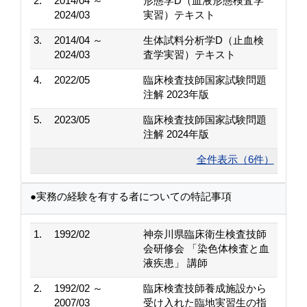
2.
2014/04 ～
形態学D（血液形態検査学
2024/03
実習）テキスト
3.
2014/04 ～
生体試料分析学D（止血検
2024/03
査学実習）テキスト
4.
2022/05
臨床検査技師国家試験問題
注解 2023年版
5.
2023/05
臨床検査技師国家試験問題
注解 2024年版
全件表示（6件）
●実務の経験を有する者についての特記事項
1.
1992/02
神奈川県臨床衛生検査技師
会研修会 「染色体検査と血
液疾患」 講師
2.
1992/02 ～
臨床検査技師養成施設から
2007/03
受け入れた臨地実習生の指