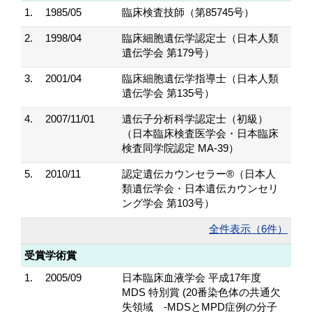
1.
1985/05
臨床検査技師（第85745号）
2.
1998/04
臨床細胞遺伝学認定士（日本人類
遺伝学会 第179号）
3.
2001/04
臨床細胞遺伝学指導士（日本人類
遺伝学会 第135号）
4.
2007/11/01
遺伝子分析科学認定士（初級）
（日本臨床検査医学会・日本臨床
検査同学院認定 MA-39）
5.
2010/11
認定遺伝カウンセラー®（日本人
類遺伝学会・日本遺伝カウンセリ
ング学会 第103号）
全件表示（6件）
受賞学術賞
1.
2005/09
日本臨床血液学会 平成17年度
MDS 特別賞 (20番染色体の共通欠
失領域 -MDSとMPD症例の分子