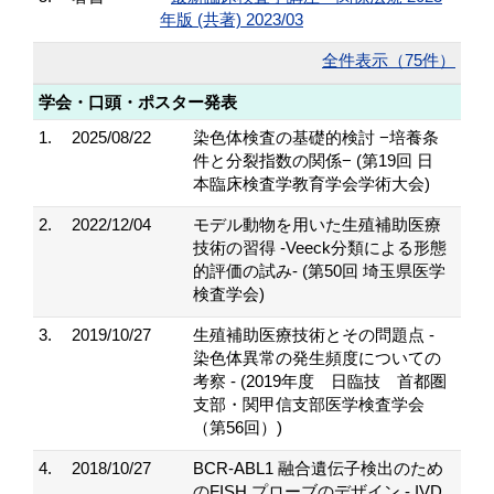
年版 (共著) 2023/03
全件表示（75件）
学会・口頭・ポスター発表
1.
2025/08/22
染色体検査の基礎的検討 −培養条
件と分裂指数の関係− (第19回 日
本臨床検査学教育学会学術大会)
2.
2022/12/04
モデル動物を用いた生殖補助医療
技術の習得 -Veeck分類による形態
的評価の試み- (第50回 埼玉県医学
検査学会)
3.
2019/10/27
生殖補助医療技術とその問題点 -
染色体異常の発生頻度についての
考察 - (2019年度 日臨技 首都圏
支部・関甲信支部医学検査学会
（第56回）)
4.
2018/10/27
BCR-ABL1 融合遺伝子検出のため
のFISH プローブのデザイン - IVD