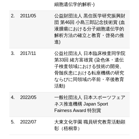
細胞遺伝学的解析-)
2.
2011/05
公益財団法人 黒住医学研究振興財
団 第46回 小島三郎記念技術賞 (血
液腫瘍における分子細胞遺伝学的
解析方法の確立と教育・啓発の推
進)
3.
2017/11
公益社団法人 日本臨床検査同学院
第33回 緒方富雄賞 (染色体・遺伝
子検査領域における技術の開発、
骨髄疾患における転座機構の研究
ならびに同領域の卒前・卒後教育
活動)
4.
2022/05
一般社団法人 日本スポーツフェア
ネス推進機構 Japan Sport
Fairness Award 特別賞
5.
2022/07
大東文化学園 職員研究教育活動顕
彰（梧桐章）