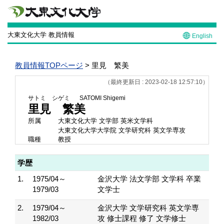
大東文化大学 教員情報
English
教員情報TOPページ
> 里見 繁美
（最終更新日 : 2023-02-18 12:57:10）
サトミ シゲミ
SATOMI Shigemi
里見 繁美
所属
大東文化大学 文学部 英米文学科
大東文化大学大学院 文学研究科 英文学専攻
職種
教授
学歴
1.
1975/04～
金沢大学 法文学部 文学科 卒業
1979/03
文学士
2.
1979/04～
金沢大学 文学研究科 英文学専
1982/03
攻 修士課程 修了 文学修士