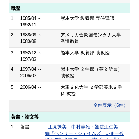
職歴
1.
1985/04 ～
熊本大学 教養部 専任講師
1992/11
2.
1988/09 ～
アメリカ合衆国モンタナ大学
1989/08
派遣教員
3.
1992/12 ～
熊本大学 教養部 助教授
1997/03
4.
1997/04 ～
熊本大学 文学部（英文所属）
2006/03
助教授
5.
2006/04 ～
大東文化大学 文学部英米文学
科 教授
全件表示（6件）
著書・論文等
1.
著書
里見繁美・中村善雄・難波江仁美
編『ヘンリー・ジェイムズ、いまー歿