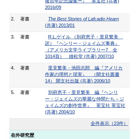
後百年記念論集ー』 英宝社 (共著)
2016/09
2.
著書
The Best Stories of Lafcadio Hearn
(共著) 2013/01
3.
著書
R.L.ゲイル （別府恵子・里見繁美
訳）『ヘンリー・ジェイムズ事典』
（アメリカ文学ライブラリー7 全
1014頁） 雄松堂 (共著) 2007/10
4.
著書
里見繁美・池田志郎 編『アメリカ
作家の理想と現実』 （開文社叢書
14） 開文社出版 (共著) 2006/10
5.
著書
別府恵子・里見繁美 編『ヘンリ
ー・ジェイムズの華麗な仲間たち－ジ
ェイムズの創作世界』 英宝社 英宝社
(共著) 2004/10
全件表示（23件）
在外研究歴