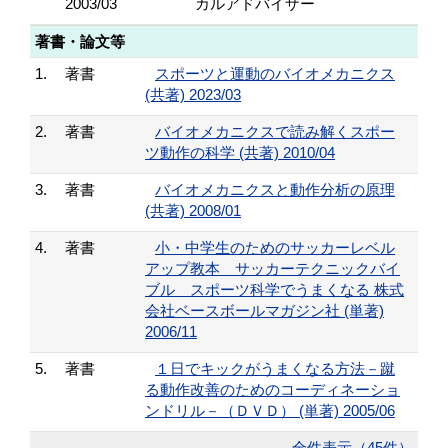
2003/03
カルアドバイザー
著書・論文等
1.
著書
スポーツと運動のバイオメカニクス
(共著) 2023/03
2.
著書
バイオメカニクスで読み解くスポー
ツ動作の科学 (共著) 2010/04
3.
著書
バイオメカニクスと動作分析の原理
(共著) 2008/01
4.
著書
小・中学生のためのサッカーレベル
アップ教本 サッカーテクニックバイ
ブル スポーツ科学でうまくなる 株式
会社ベースボールマガジン社 (単著)
2006/11
5.
著書
１日でキックがうまくなる方法－蹴
る動作改善のためのコーディネーショ
ンドリル－（ＤＶＤ） (単著) 2005/06
全件表示（45件）