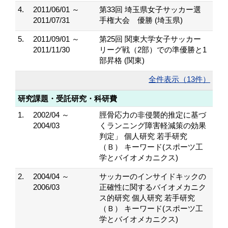
4.
2011/06/01 ～
第33回 埼玉県女子サッカー選
2011/07/31
手権大会 優勝 (埼玉県)
5.
2011/09/01 ～
第25回 関東大学女子サッカー
2011/11/30
リーグ戦（2部）での準優勝と1
部昇格 (関東)
全件表示（13件）
研究課題・受託研究・科研費
1.
2002/04 ～
脛骨応力の非侵襲的推定に基づ
2004/03
くランニング障害軽減策の効果
判定」 個人研究 若手研究
（Ｂ） キーワード(スポーツ工
学とバイオメカニクス)
2.
2004/04 ～
サッカーのインサイドキックの
2006/03
正確性に関するバイオメカニク
ス的研究 個人研究 若手研究
（Ｂ） キーワード(スポーツ工
学とバイオメカニクス)