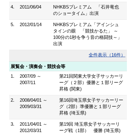
4.
2011/06/04
NHKBSプレミアム 「石井竜也
のショータイム」出演
5.
2012/01/14
NHKBSプレミアム「アインシュ
タインの眼 「競技かるた」 ～
100分の1秒を争う音の格闘技～」
出演
全件表示（16件）
展覧会・演奏会・競技会等
1.
2007/09 ～
第21回関東大学女子サッカーリ
2007/11
ーグ（２部）優勝と１部リーグ
昇格 (関東)
2.
2008/04/01 ～
第16回埼玉県女子サッカーリー
2009/03/31
グ（2部）準優勝と１部リーグ
昇格 (埼玉県)
3.
2011/04/01 ～
第19回 埼玉県女子サッカーリ
2012/03/31
ーグ戦（1部） 優勝 (埼玉県)