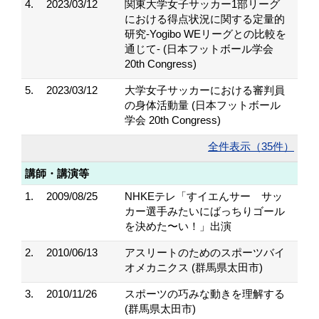
4.
2023/03/12
関東大学女子サッカー1部リーグ
における得点状況に関する定量的
研究-Yogibo WEリーグとの比較を
通じて- (日本フットボール学会
20th Congress)
5.
2023/03/12
大学女子サッカーにおける審判員
の身体活動量 (日本フットボール
学会 20th Congress)
全件表示（35件）
講師・講演等
1.
2009/08/25
NHKEテレ「すイエんサー サッ
カー選手みたいにばっちりゴール
を決めた〜い！」出演
2.
2010/06/13
アスリートのためのスポーツバイ
オメカニクス (群馬県太田市)
3.
2010/11/26
スポーツの巧みな動きを理解する
(群馬県太田市)