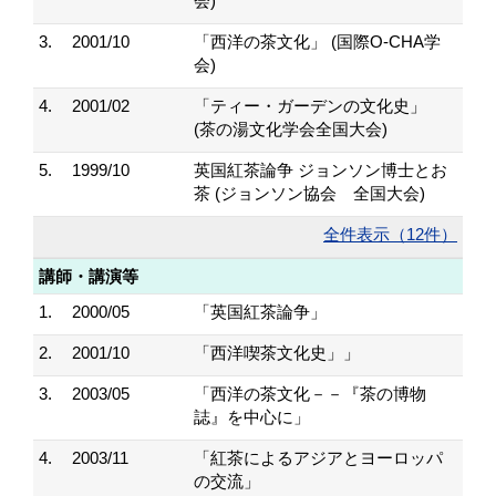
会)
3.
2001/10
「西洋の茶文化」 (国際O-CHA学
会)
4.
2001/02
「ティー・ガーデンの文化史」
(茶の湯文化学会全国大会)
5.
1999/10
英国紅茶論争 ジョンソン博士とお
茶 (ジョンソン協会 全国大会)
全件表示（12件）
講師・講演等
1.
2000/05
「英国紅茶論争」
2.
2001/10
「西洋喫茶文化史」」
3.
2003/05
「西洋の茶文化－－『茶の博物
誌』を中心に」
4.
2003/11
「紅茶によるアジアとヨーロッパ
の交流」