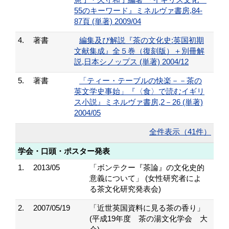
55のキーワード』ミネルヴァ書房,84-
87頁 (単著) 2009/04
4.
著書
編集及び解説『茶の文化史:英国初期
文献集成』全５巻（復刻版）＋別冊解
説,日本シノップス (単著) 2004/12
5.
著書
「ティー・テーブルの快楽－－茶の
英文学史事始」『〈食〉で読むイギリ
ス小説』ミネルヴァ書房,2－26 (単著)
2004/05
全件表示（41件）
学会・口頭・ポスター発表
1.
2013/05
「ボンテクー『茶論』の文化史的
意義について」 (女性研究者によ
る茶文化研究発表会)
2.
2007/05/19
「近世英国資料に見る茶の香り」
(平成19年度 茶の湯文化学会 大