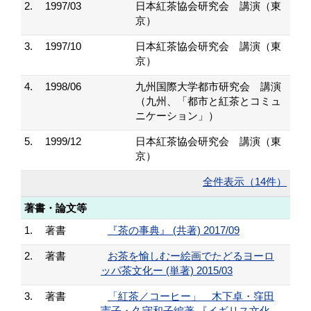
2.
1997/03
日本紅茶協会研究会 講演（東
京）
3.
1997/10
日本紅茶協会研究会 講演（東
京）
4.
1998/06
九州国際大学都市研究会 講演
（九州、「都市と紅茶とコミュ
ニケーション」）
5.
1999/12
日本紅茶協会研究会 講演（東
京）
全件表示（14件）
著書・論文等
1.
著書
『茶の事典』 (共著) 2017/09
2.
著書
お茶を愉しむー絵画でたどるヨーロ
ッパ茶文化ー (単著) 2015/03
3.
著書
「紅茶／コーヒー」 木下卓・窪田
憲子・久守和子編著 『イギリス文化