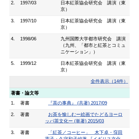
2.
1997/03
日本紅茶協会研究会 講演（東
京）
3.
1997/10
日本紅茶協会研究会 講演（東
京）
4.
1998/06
九州国際大学都市研究会 講演
（九州、「都市と紅茶とコミュ
ニケーション」）
5.
1999/12
日本紅茶協会研究会 講演（東
京）
全件表示（14件）
著書・論文等
1.
著書
『茶の事典』 (共著) 2017/09
2.
著書
お茶を愉しむー絵画でたどるヨーロ
ッパ茶文化ー (単著) 2015/03
3.
著書
「紅茶／コーヒー」 木下卓・窪田
憲子・久守和子編著 『イギリス文化