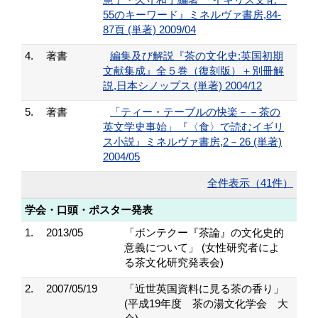
55のキーワード』ミネルヴァ書房,84-
87頁 (単著) 2009/04
4.
著書
編集及び解説『茶の文化史:英国初期
文献集成』全５巻（復刻版）＋別冊解
説,日本シノップス (単著) 2004/12
5.
著書
「ティー・テーブルの快楽－－茶の
英文学史事始」『〈食〉で読むイギリ
ス小説』ミネルヴァ書房,2－26 (単著)
2004/05
全件表示（41件）
学会・口頭・ポスター発表
1.
2013/05
「ボンテクー『茶論』の文化史的
意義について」 (女性研究者によ
る茶文化研究発表会)
2.
2007/05/19
「近世英国資料に見る茶の香り」
(平成19年度 茶の湯文化学会 大