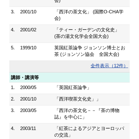
会)
3.
2001/10
「西洋の茶文化」 (国際O-CHA学
会)
4.
2001/02
「ティー・ガーデンの文化史」
(茶の湯文化学会全国大会)
5.
1999/10
英国紅茶論争 ジョンソン博士とお
茶 (ジョンソン協会 全国大会)
全件表示（12件）
講師・講演等
1.
2000/05
「英国紅茶論争」
2.
2001/10
「西洋喫茶文化史」」
3.
2003/05
「西洋の茶文化－－『茶の博物
誌』を中心に」
4.
2003/11
「紅茶によるアジアとヨーロッパ
の交流」