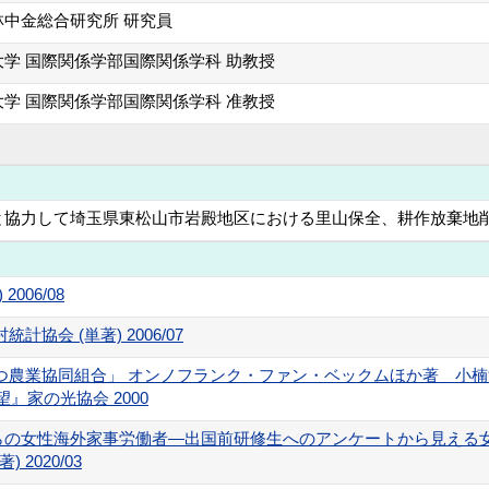
林中金総合研究所 研究員
学 国際関係学部国際関係学科 助教授
学 国際関係学部国際関係学科 准教授
と協力して埼玉県東松山市岩殿地区における里山保全、耕作放棄地
006/08
協会 (単著) 2006/07
つ農業協同組合」 オンノフランク・ファン・ベックムほか著 小
』家の光協会 2000
らの女性海外家事労働者―出国前研修生へのアンケートから見える女
) 2020/03