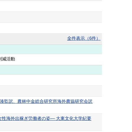
全件表示（6件）
削減活動
楠湊監訳、農林中金総合研究所海外農協研究会訳
性海外出稼ぎ労働者の姿― 大東文化大学紀要