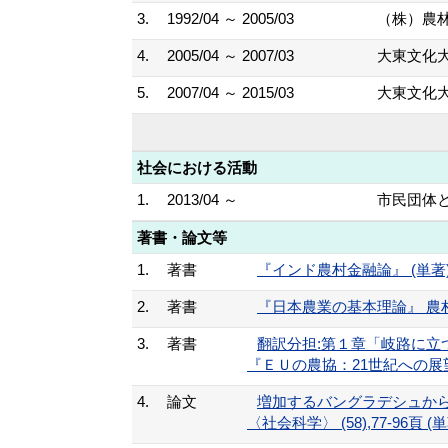
3.
1992/04 ～ 2005/03
（株）農
4.
2005/04 ～ 2007/03
大東文化大
5.
2007/04 ～ 2015/03
大東文化大
社会における活動
1.
2013/04 ～
市民団体
著書・論文等
1.
著書
『インド農村金融論』 (単著) 2
2.
著書
『日本農業の基本理論』 農村統計
3.
著書
翻訳分担:第１章「岐路に立
『ＥＵの農協：21世紀への展望
4.
論文
増加するバングラデシュか
〈社会科学〉 (58),77-96頁 (単著