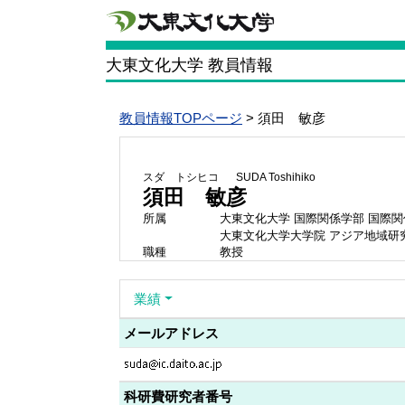
大東文化大学 教員情報
教員情報TOPページ
> 須田 敏彦
スダ トシヒコ
SUDA Toshihiko
須田 敏彦
所属
大東文化大学 国際関係学部 国際
大東文化大学大学院 アジア地域研
職種
教授
業績
メールアドレス
科研費研究者番号