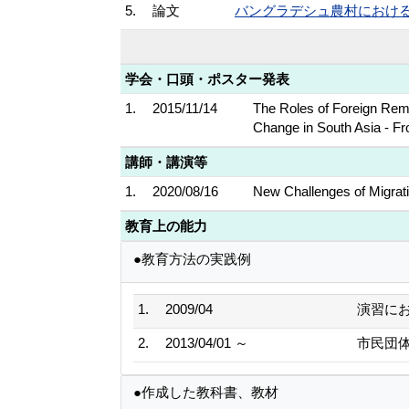
5.
論文
バングラデシュ農村における若
学会・口頭・ポスター発表
1.
2015/11/14
The Roles of Foreign Remi
Change in South Asia - Fr
講師・講演等
1.
2020/08/16
New Challenges of Migrati
教育上の能力
●教育方法の実践例
1.
2009/04
演習に
2.
2013/04/01 ～
市民団
●作成した教科書、教材