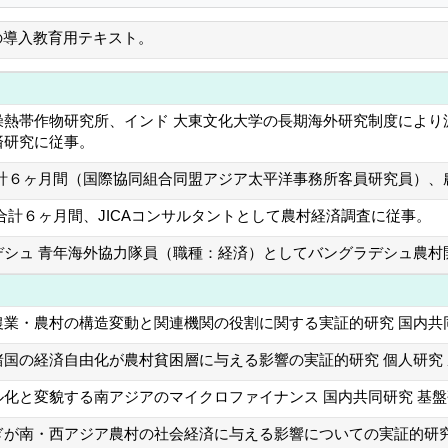
の導入教育用テキスト。
熱帯作物研究所、インド 大東文化大学の長期海外研究制度により派遣。客員研究
済研究に従事。
合計６ヶ月間（国際協同組合同盟アジア太平洋事務所客員研究員）、
合計６ヶ月間、JICAコンサルタントとして農村経済調査に従事。
デシュ 青年海外協力隊員（職種：経済）としてバングラデシュ農村
業・農村の構造変動と関連機関の役割に関する実証的研究 国内共同
国の経済自由化が農村貧困層に与える影響の実証的研究 個人研究 
化と変貌する南アジアのマイクロファイナンス 国内共同研究 基盤
ぎが南・西アジア農村の社会経済に与える影響についての実証的研究 