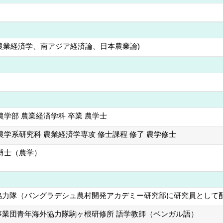
(農業経済学、南アジア経済論、日本農業論)
農学部 農業経済学科 卒業 農学士
農学系研究科 農業経済学専攻 修士課程 修了 農学修士
博士（農学）
協力隊（バングラデシュ農村開発アカデミー研究部に研究員として配
事業団青年海外協力隊駒ヶ根研修所 語学教師（ベンガル語）