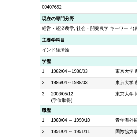
00407652
現在の専門分野
経営・経済農学, 社会・開発農学 キーワード
主要学科目
インド経済論
学歴
1.
1982/04～1986/03
東京大学 
2.
1986/04～1988/03
東京大学 
3.
2003/05/12
東京大学 
(学位取得)
職歴
1.
1988/04 ～ 1990/10
青年海外
2.
1991/04 ～ 1991/11
国際協力