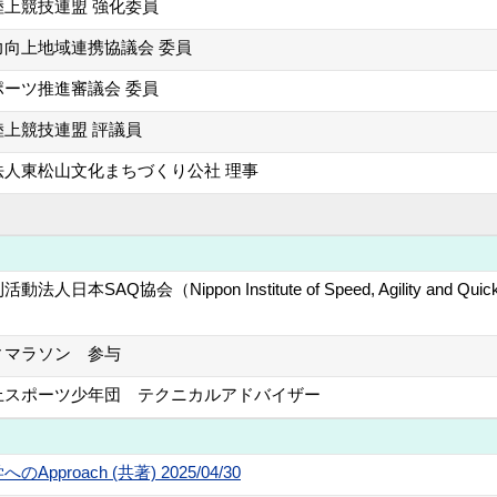
陸上競技連盟 強化委員
力向上地域連携協議会 委員
ポーツ推進審議会 委員
陸上競技連盟 評議員
法人東松山文化まちづくり公社 理事
法人日本SAQ協会（Nippon Institute of Speed, Agility and Q
ィマラソン 参与
上スポーツ少年団 テクニカルアドバイザー
roach (共著) 2025/04/30