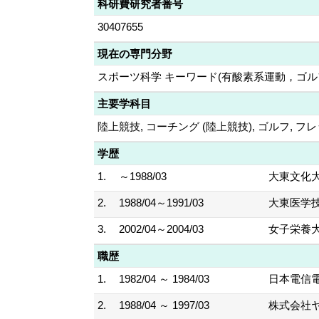
科研費研究者番号
30407655
現在の専門分野
スポーツ科学 キーワード(有酸素系運動，ゴルフ
主要学科目
陸上競技, コーチング (陸上競技), ゴルフ, 
学歴
1.
～1988/03
大東文化大
2.
1988/04～1991/03
大東医学技
3.
2002/04～2004/03
女子栄養大
職歴
1.
1982/04 ～ 1984/03
日本電信
2.
1988/04 ～ 1997/03
株式会社