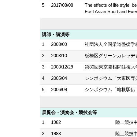
5.
2017/08/08
The effects of life style,
East Asian Sport and Exer
講師・講演等
1.
2003/09
社団法人全国柔道整復学校
2.
2003/10
板橋区グリーンカレッヂ 講
3.
2003/12/29
第80回東京箱根間往復大
4.
2005/04
シンポジウム「大東医専
5.
2006/09
シンポジウム「箱根駅伝・
展覧会・演奏会・競技会等
1.
1982
陸上競技中
2.
1983
陸上競技中