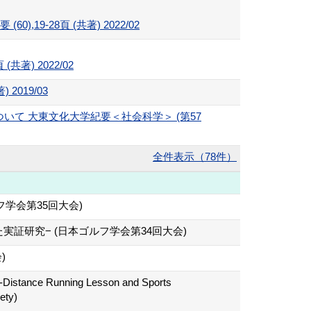
-28頁 (共著) 2022/02
著) 2022/02
019/03
て 大東文化大学紀要＜社会科学＞ (第57
全件表示（78件）
学会第35回大会)
証研究− (日本ゴルフ学会第34回大会)
)
g-Distance Running Lesson and Sports
ety)