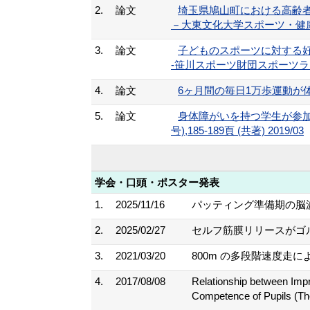
2.
論文
埼玉県鳩山町における高齢者
－大東文化大学スポーツ・健康科学
3.
論文
子どものスポーツに対する
-笹川スポーツ財団スポーツライフに
4.
論文
6ヶ月間の毎日1万歩運動が体力，
5.
論文
身体障がいを持つ学生が参加
号),185-189頁 (共著) 2019/03
学会・口頭・ポスター発表
1.
2025/11/16
パッティング準備期の脳波
2.
2025/02/27
セルフ筋膜リリースがゴル
3.
2021/03/20
800m の多段階速度走に
4.
2017/08/08
Relationship between Imp
Competence of Pupils (Th