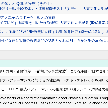
の体力と QOL の実態（その１）
部版高齢者体力・運動機能テストの妥当性— 大東文化大学紀要 (60),19
好悪と親子のスポーツ行動との関連
関する調査を用いた横断研究- 大東文化大学紀要 (60),19-31頁 (共
血液性状及び医療費に及ぼす影響 体育研究 (53号),1-12頁 (共著) 2
可能な体育実技の授業展開の試みとそれに対する受講生の反応につい
と方向・距離誤差 −前額パッチ式脳波計による評価− (日本ゴルフ
フパフォーマンスに与える急性効果 −スキンストレッチを用いた実
よる 10000m 競技パフォーマンスの推定 (第33回ランニング学会大会
rovements of Record of elementary School Physical Education "Lon
e 22th Annual Congress East Asian Sport and Exercise Science Soci