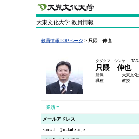
大東文化大学 教員情報
教員情報TOPページ
> 只隈 伸也
タダクマ シンヤ
TAD
只隈 伸也
所属
大東文化
職種
教授
業績
メールアドレス