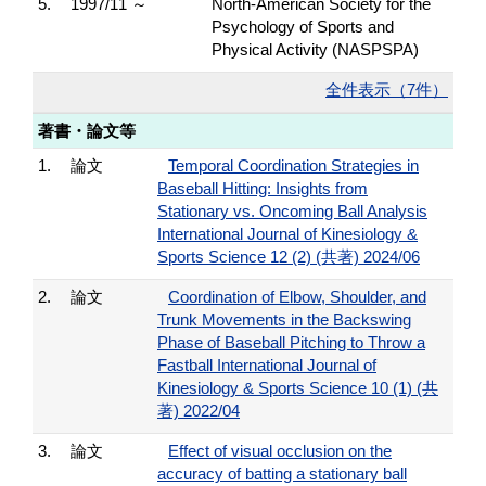
5.
1997/11 ～
North-American Society for the
Psychology of Sports and
Physical Activity (NASPSPA)
全件表示（7件）
著書・論文等
1.
論文
Temporal Coordination Strategies in
Baseball Hitting: Insights from
Stationary vs. Oncoming Ball Analysis
International Journal of Kinesiology &
Sports Science 12 (2) (共著) 2024/06
2.
論文
Coordination of Elbow, Shoulder, and
Trunk Movements in the Backswing
Phase of Baseball Pitching to Throw a
Fastball International Journal of
Kinesiology & Sports Science 10 (1) (共
著) 2022/04
3.
論文
Effect of visual occlusion on the
accuracy of batting a stationary ball