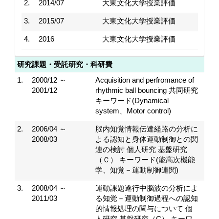
2.
2014/07
大東文化大学授業評価
3.
2015/07
大東文化大学授業評価
4.
2016
大東文化大学授業評価
研究課題・受託研究・科研費
1.
2000/12 ～
Acquisition and perfromance of
2001/12
rhythmic ball bouncing 共同研究
キーワード(Dynamical
system、Motor control)
2.
2006/04 ～
脳内知覚情報伝達経路の分析に
2008/03
よる認知と身体運動制御との関
連の検討 個人研究 基盤研究
（Ｃ） キーワード(能高次機能
学、知覚－運動制御連関)
3.
2008/04 ～
運動課題遂行中脳波の分析によ
2011/03
る知覚－運動制御過程への認知
的情報処理の関与について 個
人研究 基盤研究（C） キーワ