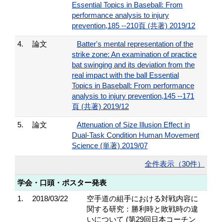
Essential Topics in Baseball: From
performance analysis to injury
prevention,185 --210頁 (共著) 2019/12
4.
論文
Batter's mental representation of the
strike zone: An examination of practice
bat swinging and its deviation from the
real impact with the ball Essential
Topics in Baseball: From performance
analysis to injury prevention,145 --171
頁 (共著) 2019/12
5.
論文
Attenuation of Size Illusion Effect in
Dual-Task Condition Human Movement
Science (単著) 2019/07
全件表示（30件）
学会・口頭・ポスター発表
1.
2018/03/22
空手道の組手における対戦内容に
関する研究：勝利時と敗戦時の違
いについて (第29回日本コーチン