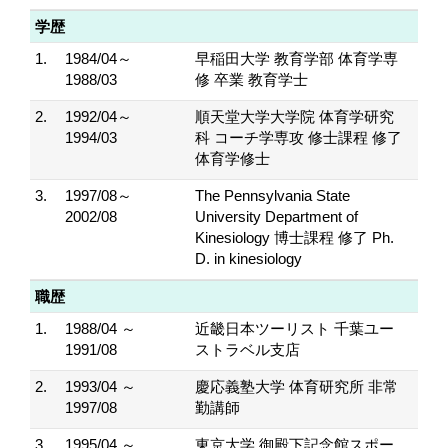
学歴
1.
1984/04～
早稲田大学 教育学部 体育学専
1988/03
修 卒業 教育学士
2.
1992/04～
順天堂大学大学院 体育学研究
1994/03
科 コーチ学専攻 修士課程 修了
体育学修士
3.
1997/08～
The Pennsylvania State
2002/08
University Department of
Kinesiology 博士課程 修了 Ph.
D. in kinesiology
職歴
1.
1988/04 ～
近畿日本ツーリスト 千葉ユー
1991/08
ストラベル支店
2.
1993/04 ～
慶応義塾大学 体育研究所 非常
1997/08
勤講師
3.
1995/04 ～
東京大学 御殿下記念館スポー