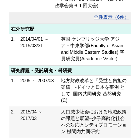
政学会第６１回大会)
全件表示（6件）
在外研究歴
1.
2014/04/01 ～
英国 ケンブリッジ大学 アジ
2015/03/31
ア・中東学部(Faculty of Asian
and Middle Eastern Studies) 客
員研究員(Academic Visitor)
研究課題・受託研究・科研費
1.
2005 ～ 2007/03
地方財政改革と「受益と負担の
架橋」-ドイツと日本を事例 と
して- 国内共同研究 基盤研究
(C)
2.
2015/04 ～
人口減少社会における地域政策
2017/03
の課題と展望−少子高齢化社会
への対応とシティプロモーショ
ン 機関内共同研究