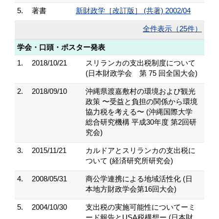
5.
著書
新財政学［改訂版］ (共著) 2002/04
全件表示（25件）
学会・口頭・ポスター発表
1.
2018/10/21
スリランカの支出税制度について
(日本財政学会 第 75 回全国大会)
2.
2018/09/10
沖縄県渡嘉敷村の環境および観光
政策 〜受益と負担の関係から環境
協力税を考える〜 (沖縄国際大学
総合研究機構 平成30年度 第2回研
究会)
3.
2015/11/21
カルドアとスリランカの支出税に
ついて (経済研究所研究会)
4.
2008/05/31
商公学連携による地域活性化 (日
本地方財政学会第16回大会)
5.
2004/10/30
支出税の実施可能性についてーミ
ード報告とUSA税構想ー (日本財