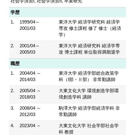
社会学演習I, 社会学演習II, 卒業研究
学歴
1.
1999/04～
東洋大学 経済学研究科 経済学
2001/03
専攻 修士課程 修了 修士（経済
学）
2.
2001/04～
東洋大学 経済研究科 経済学専
2005/03
攻 博士課程 単位取得満期退学
職歴
1.
2004/04 ～
東洋大学 経済学部総合政策学
2014/03
科（I部・Ⅱ部） 非常勤講師
2.
2005/04 ～
大東文化大学 環境創造学部環
2018/03
境創造学科 講師
3.
2008/04 ～
駒澤大学 経済学部経済学科 非
2012/03
常勤講師
4.
2023/04 ～
大東文化大学 社会学部社会学
科 教授