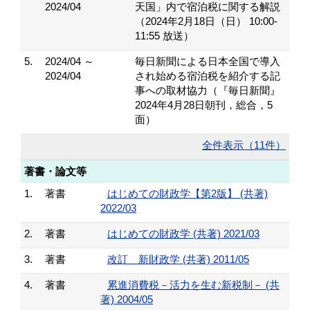
2024/04
天国」内で宿泊税に関する解説
（2024年2月18日（日） 10:00-
11:55 放送）
5.
2024/04 ～
毎日新聞による日本全国で導入
2024/04
され始める宿泊税を紹介する記
事への取材協力（『毎日新聞』
2024年4月28日朝刊，総合，5
面）
全件表示（11件）
著書・論文等
1.
著書
はじめての財政学【第2版】 (共著)
2022/03
2.
著書
はじめての財政学 (共著) 2021/03
3.
著書
改訂 新財政学 (共著) 2011/05
4.
著書
累進消費税－活力を生む新税制－ (共
著) 2004/05