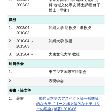
2002/03
科 地域文化専攻 博士課程 修了
博士（学術）
職歴
1.
2003/04 ～
沖縄大学 助教授・准教授
2010/03
2.
2010/04 ～
沖縄大学 教授
2015/03
3.
2015/04 ～
大東文化大学 教授
所属学会
1.
東アジア国際言語学会
2.
表現学会
著書・論文等
1.
著書
現代日本語のアスペクト論―形態論
的なカテゴリーと構文論的なカテゴリ
ーの理論 (単著) 2010/06