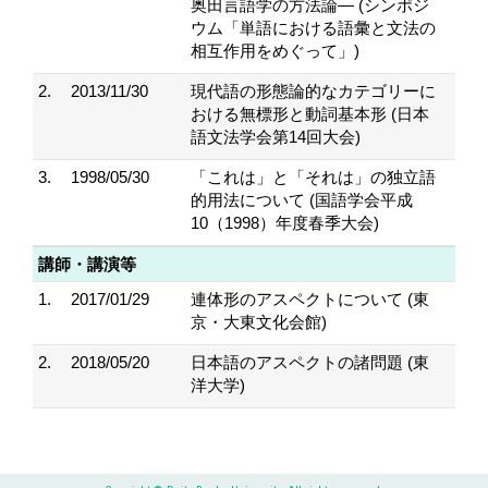
奥田言語学の方法論― (シンポジ
ウム「単語における語彙と文法の
相互作用をめぐって」)
2.
2013/11/30
現代語の形態論的なカテゴリーに
おける無標形と動詞基本形 (日本
語文法学会第14回大会)
3.
1998/05/30
「これは」と「それは」の独立語
的用法について (国語学会平成
10（1998）年度春季大会)
講師・講演等
1.
2017/01/29
連体形のアスペクトについて (東
京・大東文化会館)
2.
2018/05/20
日本語のアスペクトの諸問題 (東
洋大学)