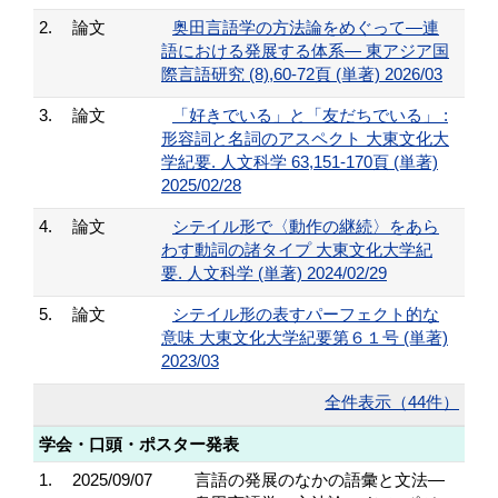
2.
論文
奥田言語学の方法論をめぐって―連
語における発展する体系― 東アジア国
際言語研究 (8),60-72頁 (単著) 2026/03
3.
論文
「好きでいる」と「友だちでいる」 :
形容詞と名詞のアスペクト 大東文化大
学紀要. 人文科学 63,151-170頁 (単著)
2025/02/28
4.
論文
シテイル形で〈動作の継続〉をあら
わす動詞の諸タイプ 大東文化大学紀
要. 人文科学 (単著) 2024/02/29
5.
論文
シテイル形の表すパーフェクト的な
意味 大東文化大学紀要第６１号 (単著)
2023/03
全件表示（44件）
学会・口頭・ポスター発表
1.
2025/09/07
言語の発展のなかの語彙と文法―