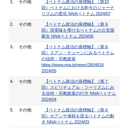
1.
その他
【ベトナム政治の座標軸】（第10
回）ベトナムにおける昨今のジャーナ
リズムの変化 NNAベトナム 2024/07
2.
その他
【ベトナム政治の座標軸】（第９
回）現実味を帯びるベトナムの公安国
家化 NNAベトナム 2024/06
3.
その他
【ベトナム政治の座標軸】（第８
回）スアン・チューンにみるベトナム
の信仰・宗教政策
https://www.nna.jp/news/2654616
2024/05
4.
その他
【ベトナム政治の座標軸】（第７
回）スピリチュアル・ツーリズムにみ
る信仰・宗教政策の行方 NNAベトナム
2024/04
5.
その他
【ベトナム政治の座標軸】（第６
回）ホアンサ海戦を巡るベトナムの動
き NNAベトナム 2024/03