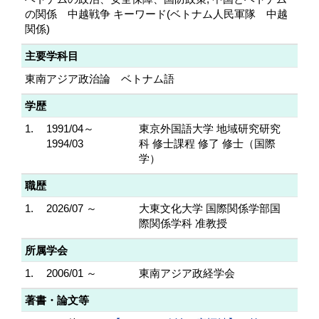
の関係 中越戦争 キーワード(ベトナム人民軍隊 中越
関係)
主要学科目
東南アジア政治論 ベトナム語
学歴
1.
1991/04～
東京外国語大学 地域研究研究
1994/03
科 修士課程 修了 修士（国際
学）
職歴
1.
2026/07 ～
大東文化大学 国際関係学部国
際関係学科 准教授
所属学会
1.
2006/01 ～
東南アジア政経学会
著書・論文等