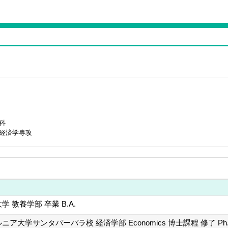
科
 経済学専攻
 教養学部 卒業 B.A.
ア大学サンタバーバラ校 経済学部 Economics 博士課程 修了 Ph.D.in