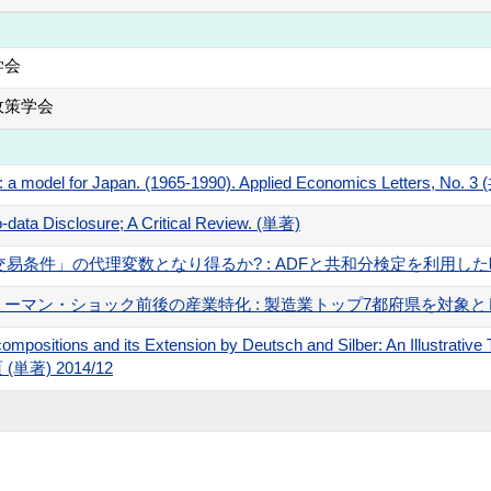
学会
政策学会
: a model for Japan. (1965-1990). Applied Economics Letters, No. 3
-data Disclosure; A Critical Review. (単著)
易条件」の代理変数となり得るか? : ADFと共和分検定を利用した時系列分析 
ン・ショック前後の産業特化 : 製造業トップ7都府県を対象として 地域経済
ompositions and its Extension by Deutsch and Silber: An Illustrati
頁 (単著) 2014/12