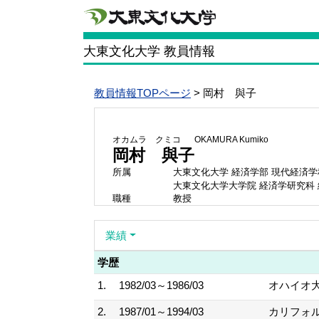
大東文化大学 教員情報
教員情報TOPページ
> 岡村 與子
オカムラ クミコ
OKAMURA Kumiko
岡村 與子
所属
大東文化大学 経済学部 現代経済学
大東文化大学大学院 経済学研究科
職種
教授
業績
学歴
1.
1982/03～1986/03
オハイオ大学
2.
1987/01～1994/03
カリフォルニ