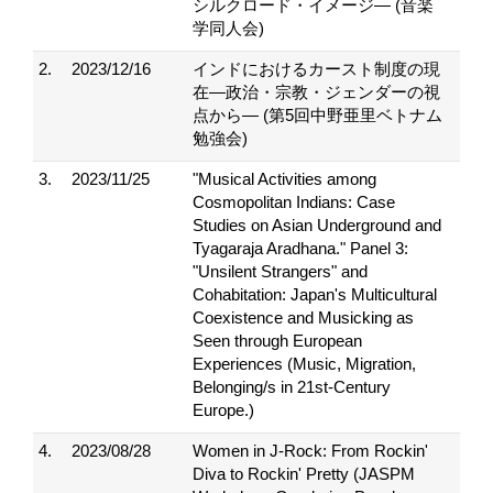
シルクロード・イメージ― (音楽
学同人会)
2.
2023/12/16
インドにおけるカースト制度の現
在―政治・宗教・ジェンダーの視
点から― (第5回中野亜里ベトナム
勉強会)
3.
2023/11/25
"Musical Activities among
Cosmopolitan Indians: Case
Studies on Asian Underground and
Tyagaraja Aradhana." Panel 3:
"Unsilent Strangers" and
Cohabitation: Japan's Multicultural
Coexistence and Musicking as
Seen through European
Experiences (Music, Migration,
Belonging/s in 21st-Century
Europe.)
4.
2023/08/28
Women in J-Rock: From Rockin'
Diva to Rockin' Pretty (JASPM