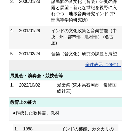
3.
2000/01/29
諸民族の音文化（音楽）研究の課
題と展望－新たな世紀を視野に入
れつつ－地域音楽研究インド (中
部高等学術研究所)
4.
2001/01/29
インドの文化政策と音楽芸能（中
央 - 州 - 都市部 - 農村部） (名古
屋)
5.
2001/02/24
音楽（音文化）研究の課題と展望
全件表示（29件）
展覧会・演奏会・競技会等
1.
2022/10/02
愛染祭 (茨木県石岡市 常陸国
総社宮)
教育上の能力
●作成した教科書、教材
1.
1998
インドの芸能、カタカリの