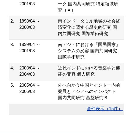
2001/03
ーク 国内共同研究 特定領域研
究（Ａ）
2.
1998/04 ～
南インド・タミル地域の社会経
2000/03
済変化に関する歴史的研究 国
内共同研究 国際学術研究
3.
1999/04 ～
南アジアにおける「国民国家」
2001/03
システムの変容 国内共同研究
国際学術研究
4.
2003/04 ～
近代インドにおける音楽学と芸
2004/03
能の変容 個人研究
5.
2005/04 ～
外へ向かう中国とインドー内的
2006/03
発展とアジアへのインパクト
国内共同研究 基盤研究Ｂ
全件表示（15件）