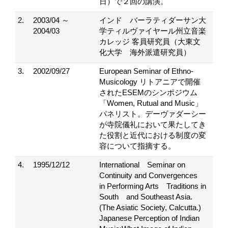
日）で２回の講演。
2.
2003/04 ～
インド バーラティダーサン大
2004/03
学ティルヴァイヤール州立音楽
カレッジ 客員研究員（大東文
化大学 海外派遣研究員）
3.
2002/09/27
European Seminar of Ethno-
Musicology リトアニアで開催
されたESEMのシンポジウム
「Women, Rutual and Music」
パネリスト。デーヴァダーシー
が寺院儀礼において果たしてき
た役割と近代における制度の変
容について指摘する。
4.
1995/12/12
International Seminar on
Continuity and Convergences
in Performing Arts Traditions in
South and Southeast Asia.
(The Asiatic Society, Calcutta.)
Japanese Perception of Indian