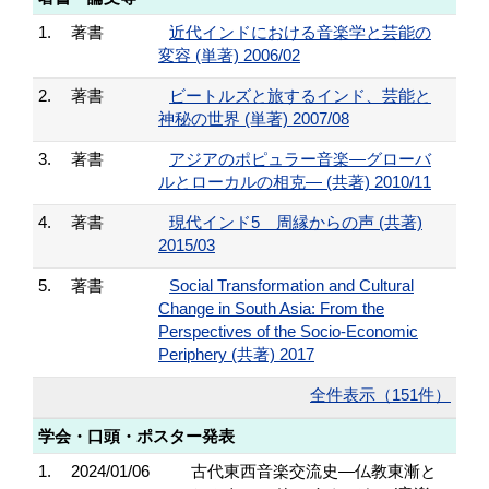
1.
著書
近代インドにおける音楽学と芸能の
変容 (単著) 2006/02
2.
著書
ビートルズと旅するインド、芸能と
神秘の世界 (単著) 2007/08
3.
著書
アジアのポピュラー音楽―グローバ
ルとローカルの相克― (共著) 2010/11
4.
著書
現代インド5 周縁からの声 (共著)
2015/03
5.
著書
Social Transformation and Cultural
Change in South Asia: From the
Perspectives of the Socio-Economic
Periphery (共著) 2017
全件表示（151件）
学会・口頭・ポスター発表
1.
2024/01/06
古代東西音楽交流史―仏教東漸と