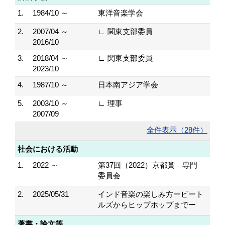
1.
1984/10 ～
東洋音楽学会
2.
2007/04 ～
∟ 関東支部委員
2016/10
3.
2018/04 ～
∟ 関東支部委員
2023/10
4.
1987/10 ～
日本南アジア学会
5.
2003/10 ～
∟ 理事
2007/09
全件表示（28件）
社会における活動
1.
2022 ～
第37回（2022）京都賞 専門
委員会
2.
2025/05/31
インド音楽の楽しみ方ービート
ルズからヒップホップまでー
著書・論文等