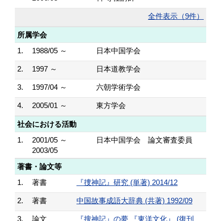
全件表示（9件）
所属学会
1.
1988/05 ～
日本中国学会
2.
1997 ～
日本道教学会
3.
1997/04 ～
六朝学術学会
4.
2005/01 ～
東方学会
社会における活動
1.
2001/05 ～
日本中国学会 論文審査委員
2003/05
著書・論文等
1.
著書
『捜神記』研究 (単著) 2014/12
2.
著書
中国故事成語大辞典 (共著) 1992/09
3.
論文
『搜神記』の夢 『東洋文化』 (復刊