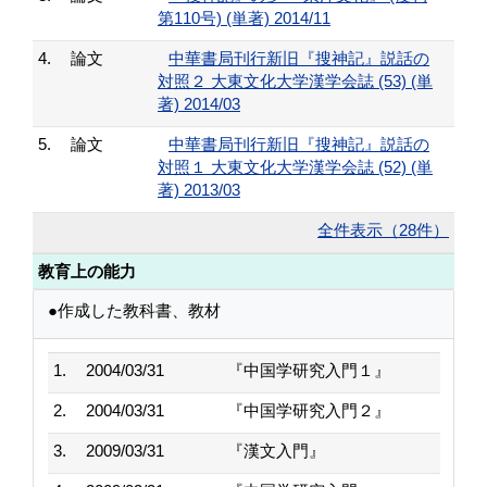
第110号) (単著) 2014/11
4.
論文
中華書局刊行新旧『搜神記』説話の
対照２ 大東文化大学漢学会誌 (53) (単
著) 2014/03
5.
論文
中華書局刊行新旧『搜神記』説話の
対照１ 大東文化大学漢学会誌 (52) (単
著) 2013/03
全件表示（28件）
教育上の能力
●作成した教科書、教材
1.
2004/03/31
『中国学研究入門１』
2.
2004/03/31
『中国学研究入門２』
3.
2009/03/31
『漢文入門』