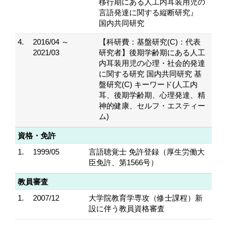
移行期にある人工内耳装用児の
言語発達に関する縦断研究』
国内共同研究
4.
2016/04 ～
【科研費：基盤研究(C)：代表
2021/03
研究者】後期学齢期にある人工
内耳装用児の心理・社会的発達
に関する研究 国内共同研究 基
盤研究(C) キーワード(人工内
耳、後期学齢期、心理発達、精
神的健康、セルフ・エスティー
ム)
資格・免許
1.
1999/05
言語聴覚士 免許登録（厚生労働大
臣免許、第1566号）
教員審査
1.
2007/12
大学院教育学専攻（修士課程）新
設に伴う教員資格審査