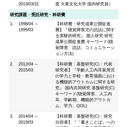
2013/03/31
度 大東文化大学 国内研究員）
研究課題・受託研究・科研費
1.
1998/04 ～
【科研費：研究成果公開促進
1999/03
費】『聴覚障害児の読話に関す
る実験的研究』 個人研究 研究
成果公開促進費 キーワード(聴
覚障害、読話、コミュニケーシ
ョン方法)
2.
2012/04 ～
【科研費：基盤研究(C)：代表
2015/03
研究者】『学齢人工内耳装用児
の学力と学校・教育場面におけ
る機能的アウトカムに関する研
究』 国内共同研究 基盤研究(C)
キーワード(聴覚障害、人工内
耳、学齢期、機能的アウトカ
ム、学力、QOL)
3.
2014/04 ～
【科研費：基盤研究(C)：研究
2019/03
分担者】『「書きことば」への