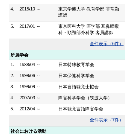
4.
2015/10 ～
東京学芸大学 教育学部 非常勤
講師
5.
2017/01 ～
東京医科大学 医学部 耳鼻咽喉
科・頭頸部外科学 客員講師
全件表示（6件）
所属学会
1.
1988/04 ～
日本特殊教育学会
2.
1999/06 ～
日本保健科学学会
3.
1999/09 ～
日本言語聴覚士協会
4.
2007/03 ～
障害科学学会（筑波大学）
5.
2012/04 ～
日本聴覚言語障害学会
全件表示（7件）
社会における活動