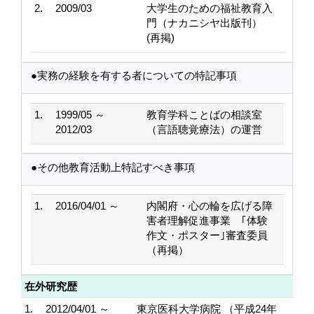
2.
2009/03
大学生のための福祉教育入
門（ナカニシヤ出版刊）
(再掲)
●実務の経験を有する者についての特記事項
1.
1999/05 ～
教育学科ことばの相談室
2012/03
（言語聴覚療法）の運営
●その他教育活動上特記すべき事項
1.
2016/04/01 ～
内閣府・心の輪を広げる障
害者理解促進事業 ｢体験
作文・ポスター｣審査委員
（再掲）
在外研究歴
1.
2012/04/01 ～
東京医科大学病院 （平成24年