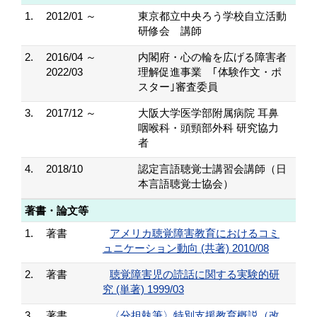
1.
2012/01 ～
東京都立中央ろう学校自立活動
研修会 講師
2.
2016/04 ～
内閣府・心の輪を広げる障害者
2022/03
理解促進事業 ｢体験作文・ポ
スター｣審査委員
3.
2017/12 ～
大阪大学医学部附属病院 耳鼻
咽喉科・頭頸部外科 研究協力
者
4.
2018/10
認定言語聴覚士講習会講師（日
本言語聴覚士協会）
著書・論文等
1.
著書
アメリカ聴覚障害教育におけるコミ
ュニケーション動向 (共著) 2010/08
2.
著書
聴覚障害児の読話に関する実験的研
究 (単著) 1999/03
3.
著書
〈分担執筆〉特別支援教育概説（改