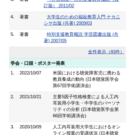
訂版） 2011/02
4.
著書
大学生のための福祉教育入門 ナカニ
シヤ出版 (共著) 2009/03
5.
著書
特別支援教育概説 学芸図書出版 (共
著) 2007/05
全件表示（83件）
学会・口頭・ポスター発表
1.
2022/10/07
米国における聴覚障害児に携わる
教員養成の動向 (日本聴覚医学会
第67回学術講演会)
2.
2021/10/21
主要5因子性格検査による人工内
耳装用小学生・中学生のパーソナ
リティの分析 (日本聴覚医学会第
66回学術講演会)
3.
2020/10/09
人工内耳装用大学生におけるオン
ライン授業の受講状況 (日本聴覚