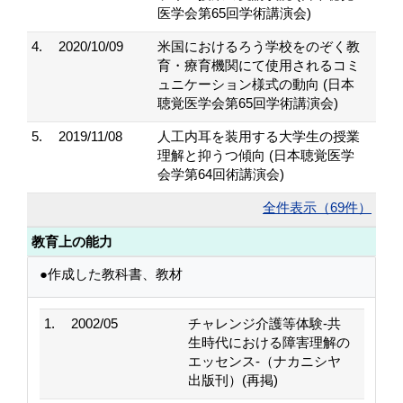
医学会第65回学術講演会)
4.
2020/10/09
米国におけるろう学校をのぞく教
育・療育機関にて使用されるコミ
ュニケーション様式の動向 (日本
聴覚医学会第65回学術講演会)
5.
2019/11/08
人工内耳を装用する大学生の授業
理解と抑うつ傾向 (日本聴覚医学
会学第64回術講演会)
全件表示（69件）
教育上の能力
●作成した教科書、教材
1.
2002/05
チャレンジ介護等体験-共
生時代における障害理解の
エッセンス-（ナカニシヤ
出版刊）(再掲)