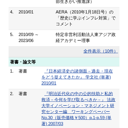
部生きがい推進課）
4.
2010/01
AERA（2010年1月18日号）の
「歴史に学ぶインフレ対策」で
コメント
5.
2010/09 ～
特定非営利活動法人東アジア政
2023/06
経アカデミー理事
全件表示（10件）
著書・論文等
1.
著書
『日本経済史の諸側面－過去・現在
をどう捉えてきたか』 学文社 (単著)
2010/01
2.
著書
『明治近代化の中の公的扶助と私的
救済－今何を学び取るべきか－』 法政
大学イノベーション・マネジメント研
究センター編 ワーキングペーパー
No.30（販売価格￥500）p.1-p.59 (単
著) 2007/03