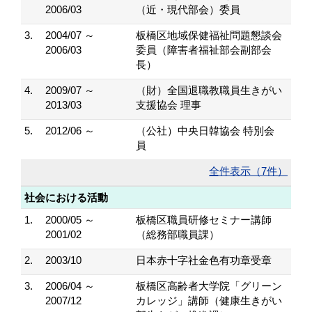
2006/03
（近・現代部会）委員
3.
2004/07 ～
板橋区地域保健福祉問題懇談会
2006/03
委員（障害者福祉部会副部会
長）
4.
2009/07 ～
（財）全国退職教職員生きがい
2013/03
支援協会 理事
5.
2012/06 ～
（公社）中央日韓協会 特別会
員
全件表示（7件）
社会における活動
1.
2000/05 ～
板橋区職員研修セミナー講師
2001/02
（総務部職員課）
2.
2003/10
日本赤十字社金色有功章受章
3.
2006/04 ～
板橋区高齢者大学院「グリーン
2007/12
カレッジ」講師（健康生きがい