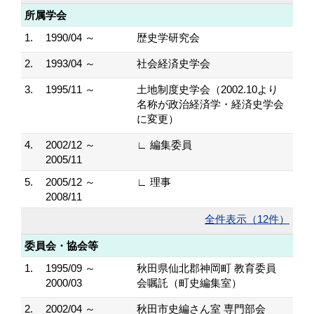
所属学会
1.
1990/04 ～
歴史学研究会
2.
1993/04 ～
社会経済史学会
3.
1995/11 ～
土地制度史学会（2002.10より
名称が政治経済学・経済史学会
に変更）
4.
2002/12 ～
∟ 編集委員
2005/11
5.
2005/12 ～
∟ 理事
2008/11
全件表示（12件）
委員会・協会等
1.
1995/09 ～
秋田県仙北郡神岡町 教育委員
2000/03
会嘱託（町史編集室）
2.
2002/04 ～
秋田市史編さん室 専門部会