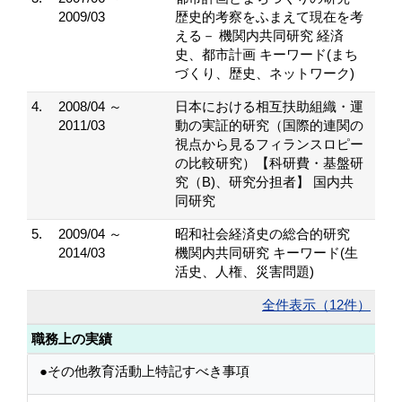
2009/03
歴史的考察をふまえて現在を考
える－ 機関内共同研究 経済
史、都市計画 キーワード(まち
づくり、歴史、ネットワーク)
4.
2008/04 ～
日本における相互扶助組織・運
2011/03
動の実証的研究（国際的連関の
視点から見るフィランスロピー
の比較研究）【科研費・基盤研
究（B)、研究分担者】 国内共
同研究
5.
2009/04 ～
昭和社会経済史の総合的研究
2014/03
機関内共同研究 キーワード(生
活史、人権、災害問題)
全件表示（12件）
職務上の実績
●その他教育活動上特記すべき事項