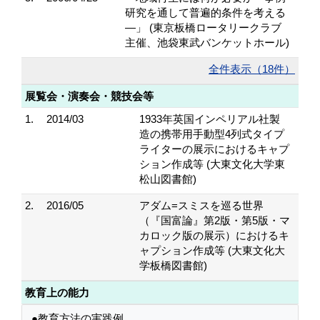
研究を通して普遍的条件を考える
―」 (東京板橋ロータリークラブ
主催、池袋東武バンケットホール)
全件表示（18件）
展覧会・演奏会・競技会等
1.
2014/03
1933年英国インペリアル社製
造の携帯用手動型4列式タイプ
ライターの展示におけるキャプ
ション作成等 (大東文化大学東
松山図書館)
2.
2016/05
アダム=スミスを巡る世界
（『国富論』第2版・第5版・マ
カロック版の展示）におけるキ
ャプション作成等 (大東文化大
学板橋図書館)
教育上の能力
●教育方法の実践例