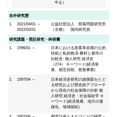
中止）
在外研究歴
1.
2021/04/01 ～
公益社団法人 部落問題研究所
2022/03/31
（京都） 国内研究員
研究課題・受託研究・科研費
1.
1996/01 ～
日本における産業革命期の公的
扶助と私的救済-農村と都市の
比較史- 個人研究 経済史
（274） キーワード(経済発
展、相互扶助、慈善事業)
2.
1997/04 ～
日本経済史研究の諸側面をたど
る研究および歴史的アプローチ
から現在の社会保障の分析 個
人研究 経済史・社会福祉学 キ
ーワード(経済発展、地方の過
疎化、地域福祉)
3.
2007/06 ～
都市計画とまちづくりの研究－