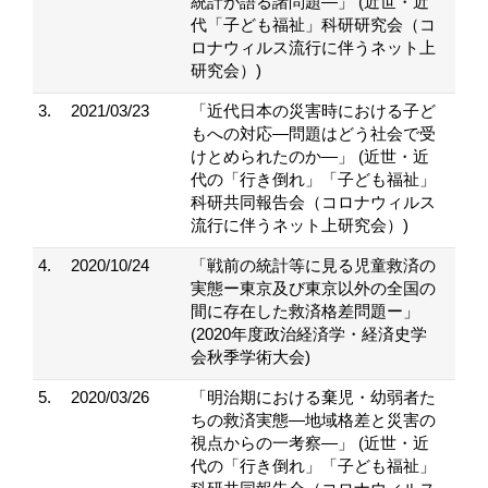
統計が語る諸問題―」 (近世・近
代「子ども福祉」科研研究会（コ
ロナウィルス流行に伴うネット上
研究会）)
3.
2021/03/23
「近代日本の災害時における子ど
もへの対応―問題はどう社会で受
けとめられたのか―」 (近世・近
代の「行き倒れ」「子ども福祉」
科研共同報告会（コロナウィルス
流行に伴うネット上研究会）)
4.
2020/10/24
「戦前の統計等に見る児童救済の
実態ー東京及び東京以外の全国の
間に存在した救済格差問題ー」
(2020年度政治経済学・経済史学
会秋季学術大会)
5.
2020/03/26
「明治期における棄児・幼弱者た
ちの救済実態―地域格差と災害の
視点からの一考察―」 (近世・近
代の「行き倒れ」「子ども福祉」