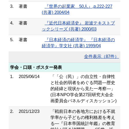
3.
著書
『世界の起業家 50人』,p.222-227
(共著) 2004/04
4.
著書
『近代日本経済史』 岩波テキストブ
ックシリーズ (共著) 2000/03
5.
著書
『日本経済の経済学』 『日本経済の
経済学』学文社 (共著) 1999/04
全件表示（87件）
学会・口頭・ポスター発表
1.
2025/06/14
「「公（民）」の自立性・自律性
と社会的弱者をめぐる問題―歴史
的経緯と現状から見た一考察―」
(日本NPO学会第27回研究大会企
画委員会パネルディスカッション)
2.
2021/12/23
「戦前日本の各地方における不就
学率から子どもの権利格差を考え
る―『日本帝国統計年鑑』の教育