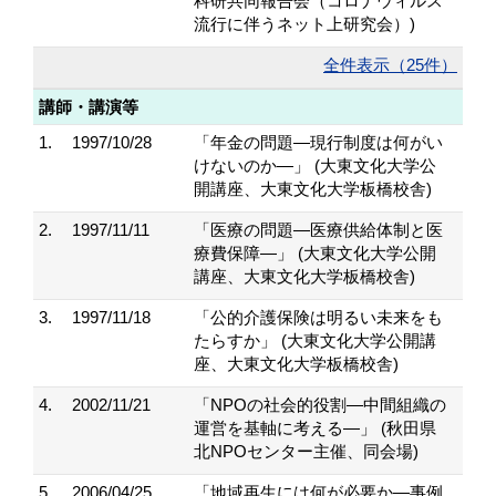
科研共同報告会（コロナウィルス
流行に伴うネット上研究会）)
全件表示（25件）
講師・講演等
1.
1997/10/28
「年金の問題―現行制度は何がい
けないのか―」 (大東文化大学公
開講座、大東文化大学板橋校舎)
2.
1997/11/11
「医療の問題―医療供給体制と医
療費保障―」 (大東文化大学公開
講座、大東文化大学板橋校舎)
3.
1997/11/18
「公的介護保険は明るい未来をも
たらすか」 (大東文化大学公開講
座、大東文化大学板橋校舎)
4.
2002/11/21
「NPOの社会的役割―中間組織の
運営を基軸に考える―」 (秋田県
北NPOセンター主催、同会場)
5.
2006/04/25
「地域再生には何が必要か―事例