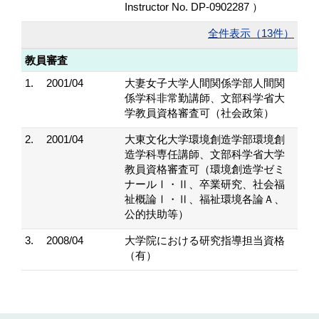
Instructor No. DP-0902287 ）
全件表示（13件）
教員審査
1.
2001/04
大妻女子大学人間関係学部人間関
係学科非常勤講師、文部科学省大
学教員資格審査可（社会政策）
2.
2001/04
大東文化大学環境創造学部環境創
造学科専任講師、文部科学省大学
教員資格審査可（環境創造学ゼミ
ナールⅠ・Ⅱ、卒業研究、社会福
祉概論Ⅰ・Ⅱ、福祉環境各論Ａ、
公的扶助等）
3.
2008/04
大学院における研究指導担当資格
（有）