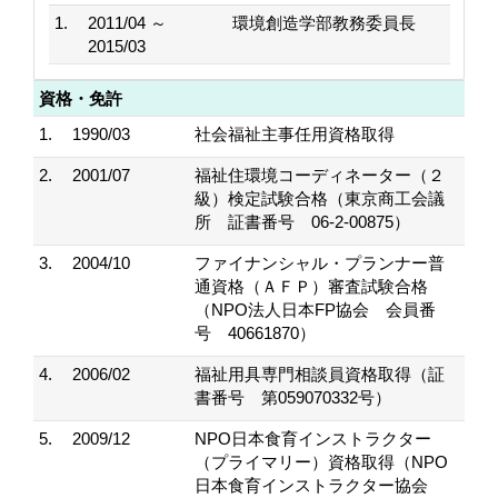
1.
2011/04 ～
環境創造学部教務委員長
2015/03
資格・免許
1.
1990/03
社会福祉主事任用資格取得
2.
2001/07
福祉住環境コーディネーター（２
級）検定試験合格（東京商工会議
所 証書番号 06‐2‐00875）
3.
2004/10
ファイナンシャル・プランナー普
通資格（ＡＦＰ）審査試験合格
（NPO法人日本FP協会 会員番
号 40661870）
4.
2006/02
福祉用具専門相談員資格取得（証
書番号 第059070332号）
5.
2009/12
NPO日本食育インストラクター
（プライマリー）資格取得（NPO
日本食育インストラクター協会