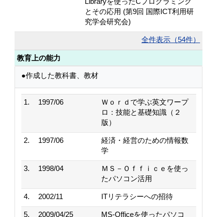
Libraryを使ったCプログラミング
とその応用 (第9回 国際ICT利用研
究学会研究会)
全件表示（54件）
教育上の能力
●作成した教科書、教材
1.
1997/06
Ｗｏｒｄで学ぶ英文ワープ
ロ：技能と基礎知識（２
版）
2.
1997/06
経済・経営のための情報数
学
3.
1998/04
ＭＳ－Ｏｆｆｉｃｅを使っ
たパソコン活用
4.
2002/11
ITリテラシーへの招待
5.
2009/04/25
MS-Officeを使ったパソコ