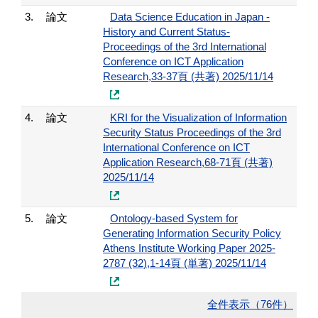
3.
論文
Data Science Education in Japan -
History and Current Status-
Proceedings of the 3rd International
Conference on ICT Application
Research,33-37頁 (共著) 2025/11/14
4.
論文
KRI for the Visualization of Information
Security Status Proceedings of the 3rd
International Conference on ICT
Application Research,68-71頁 (共著)
2025/11/14
5.
論文
Ontology-based System for
Generating Information Security Policy
Athens Institute Working Paper 2025-
2787 (32),1-14頁 (単著) 2025/11/14
全件表示（76件）