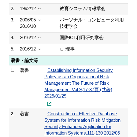
2.
1992/12 ～
教育システム情報学会
3.
2006/05 ～
パーソナル・コンピュータ利用
2016/10
技術学会
4.
2016/12 ～
国際ICT利用研究学会
5.
2016/12 ～
∟ 理事
著書・論文等
1.
著書
Establishing Information Security
Policy as an Organizational Risk
Management The Future of Risk
Management Vol 9,17-37頁 (共著)
2025/01/29
2.
著書
Construction of Effective Database
System for Information Risk Mitigation
Security Enhanced Application for
Information Systems,111-130 2012/05