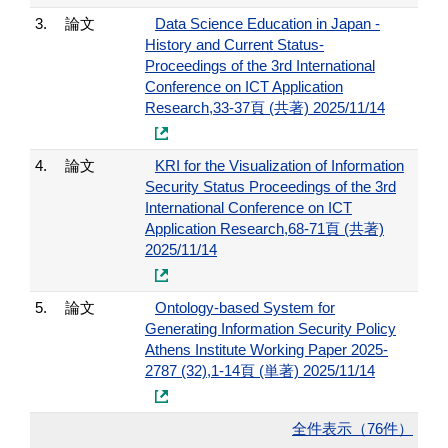
3.
論文
Data Science Education in Japan -
History and Current Status-
Proceedings of the 3rd International
Conference on ICT Application
Research,33-37頁 (共著) 2025/11/14
4.
論文
KRI for the Visualization of Information
Security Status Proceedings of the 3rd
International Conference on ICT
Application Research,68-71頁 (共著)
2025/11/14
5.
論文
Ontology-based System for
Generating Information Security Policy
Athens Institute Working Paper 2025-
2787 (32),1-14頁 (単著) 2025/11/14
全件表示（76件）