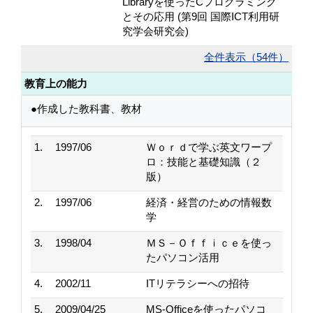
Libraryを使ったCプログラミング
とその応用 (第9回 国際ICT利用研
究学会研究会)
全件表示（54件）
教育上の能力
●作成した教科書、教材
1.
1997/06
Ｗｏｒｄで学ぶ英文ワープ
ロ：技能と基礎知識（２
版）
2.
1997/06
経済・経営のための情報数
学
3.
1998/04
ＭＳ－Ｏｆｆｉｃｅを使っ
たパソコン活用
4.
2002/11
ITリテラシーへの招待
5.
2009/04/25
MS-Officeを使ったパソコ