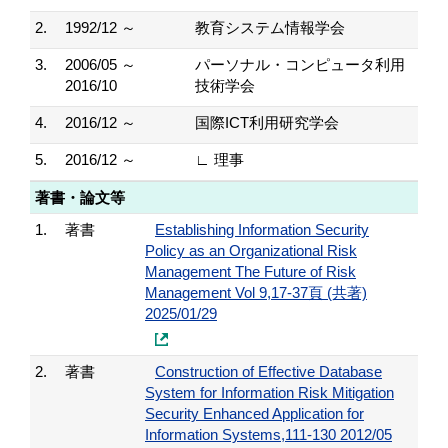
2.
1992/12 ～
教育システム情報学会
3.
2006/05 ～
パーソナル・コンピュータ利用
2016/10
技術学会
4.
2016/12 ～
国際ICT利用研究学会
5.
2016/12 ～
∟ 理事
著書・論文等
1.
著書
Establishing Information Security
Policy as an Organizational Risk
Management The Future of Risk
Management Vol 9,17-37頁 (共著)
2025/01/29
2.
著書
Construction of Effective Database
System for Information Risk Mitigation
Security Enhanced Application for
Information Systems,111-130 2012/05