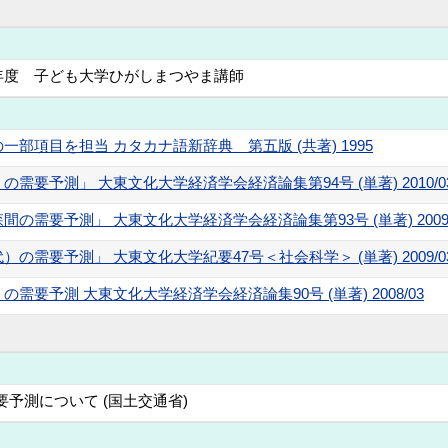
年度 子ども大学ひがしまつやま講師
部項目を担当 カタカナ語新辞典 第五版 (共著) 1995
要予測」 大東文化大学経済学会経済論集第94号 (単著) 2010/0
需要予測」 大東文化大学経済学会経済論集第93号 (単著) 2009/
需要予測」 大東文化大学紀要47号＜社会科学＞ (単著) 2009/0
要予測 大東文化大学経済学会経済論集90号 (単著) 2008/03
予測について (国土交通省)