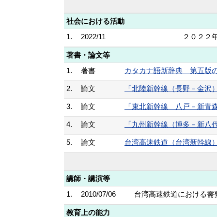
社会における活動
1.
2022/11
２０２２
著書・論文等
1.
著書
カタカナ語新辞典 第五版の一
2.
論文
「北陸新幹線（長野－金沢）の需
3.
論文
「東北新幹線 八戸－新青森間の
4.
論文
「九州新幹線（博多－新八代）の
5.
論文
台湾高速鉄道（台湾新幹線）の需
講師・講演等
1.
2010/07/06
台湾高速鉄道における需要
教育上の能力