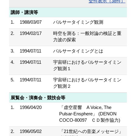
全件表示（38件）
講師・講演等
1.
1988/03/07
パルサータイミング観測
2.
1994/02/17
時空を測る：一般対論の検証と重
力波の探索
3.
1994/07/11
パルサータイミングとは
4.
1994/07/11
宇宙研におけるパルサータイミン
グ観測１
5.
1994/07/11
宇宙研におけるパルサータイミン
グ観測２
展覧会・演奏会・競技会等
1.
1996/04/20
「虚空星響 A Voice, The
Pulsar-Ensphere」 (DENON
COCO-80097 ＣＤ製作協力)
2.
1996/05/02
「21世紀への音楽メッセージ」