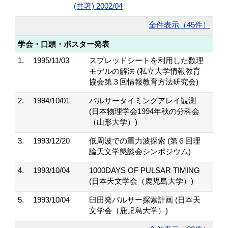
(共著) 2002/04
全件表示（45件）
学会・口頭・ポスター発表
1.
1995/11/03
スプレッドシートを利用した数理
モデルの解法 (私立大学情報教育
協会第３回情報教育方法研究会)
2.
1994/10/01
パルサータイミングアレイ観測
(日本物理学会1994年秋の分科会
（山形大学）)
3.
1993/12/20
低周波での重力波探索 (第６回理
論天文学懇談会シンポジウム)
4.
1993/10/04
1000DAYS OF PULSAR TIMING
(日本天文学会（鹿児島大学）)
5.
1993/10/04
臼田発パルサー探索計画 (日本天
文学会（鹿児島大学）)