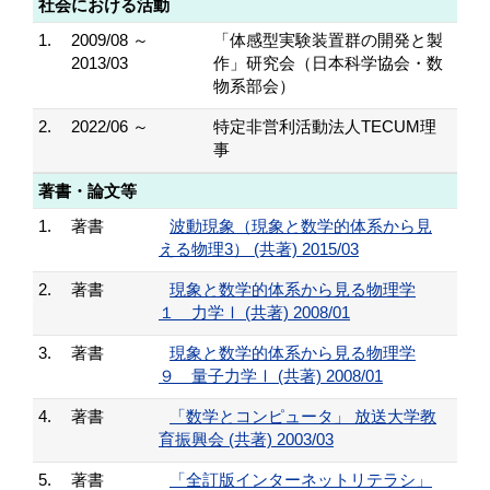
社会における活動
1.
2009/08 ～
「体感型実験装置群の開発と製
2013/03
作」研究会（日本科学協会・数
物系部会）
2.
2022/06 ～
特定非営利活動法人TECUM理
事
著書・論文等
1.
著書
波動現象（現象と数学的体系から見
える物理3） (共著) 2015/03
2.
著書
現象と数学的体系から見る物理学
１ 力学Ⅰ (共著) 2008/01
3.
著書
現象と数学的体系から見る物理学
９ 量子力学Ⅰ (共著) 2008/01
4.
著書
「数学とコンピュータ」 放送大学教
育振興会 (共著) 2003/03
5.
著書
「全訂版インターネットリテラシ」