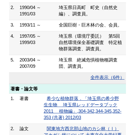
2.
1990/04 ～
埼玉県日高町 町史（自然史
1991/03
編）、調査員。
3.
1993/11 ～
全国巨樹・巨木林の会、会員。
4.
1997/05 ～
埼玉県（環境庁委託） 第5回
1999/03
自然環境保全基礎調査 特定植
物群落調査、調査員。
5.
2003/04 ～
埼玉県 絶滅危惧植物種調査
2007/09
団、調査員。
全件表示（6件）
著書・論文等
1.
著書
希少な植物群落．「埼玉県の希少野
生生物 埼玉県レッドデータブック
2011 植物編」,304-342,344-345,352-
353 (共著) 2012/03
2.
論文
関東地方西北部山地のカシ林（Ⅰ）
アカガシ林について 大東文化大学紀要