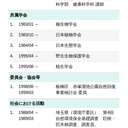
科学部 健康科学科 講師
所属学会
1.
1983/01 ～
種生物学会
2.
1983/10 ～
日本植物学会
3.
1984/04 ～
日本生態学会
4.
1995/04 ～
野生生物保護学会
5.
1995/08 ～
植生学会
委員会・協会等
1.
1998/08 ～
板橋区 赤塚溜池公園自然回復
1999/03
事業検討会 委員
社会における活動
1.
1988/04 ～
埼玉県（環境庁委託） 第4回
1989/03
自然環境保全基礎調査 巨樹・
巨木林調査、調査員。