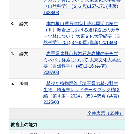
〈自然科学〉 (２６号),157-171 (共著)
1988/03
3.
論文
本白根山麓石津鉱山跡地周辺の植生
（Ⅱ）溶岩上における遷移途上のカラ
マツ林について 大東文化大学紀要〈自
然科学〉 (51),37-45頁 (単著) 2013/03
4.
論文
岩手県遠野市片岩石灰岩地のチチブ
ミネバリ群落について 大東文化大学紀
要〈自然科学〉 (45),1-16 (共著)
2007/03
5.
著書
希少な植物群落「埼玉県の希少野生
生物 埼玉県レッドデータブック植物
編（第４版）2024」,353-465頁 (共著)
2025/03
全件表示（35件）
教育上の能力