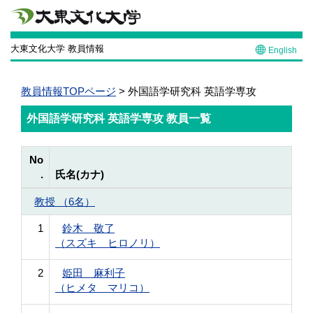
大東文化大学 教員情報
English
教員情報TOPページ
> 外国語学研究科 英語学専攻
外国語学研究科 英語学専攻 教員一覧
No
.
氏名(カナ)
教授 （6名）
1
鈴木 敬了
（スズキ ヒロノリ）
2
姫田 麻利子
（ヒメタ マリコ）