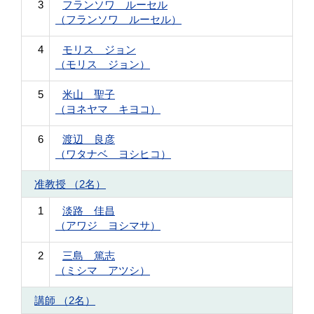
3
フランソワ ルーセル
（フランソワ ルーセル）
4
モリス ジョン
（モリス ジョン）
5
米山 聖子
（ヨネヤマ キヨコ）
6
渡辺 良彦
（ワタナベ ヨシヒコ）
准教授 （2名）
1
淡路 佳昌
（アワジ ヨシマサ）
2
三島 篤志
（ミシマ アツシ）
講師 （2名）