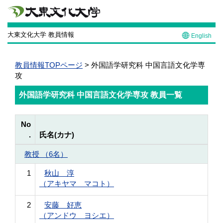
大東文化大学 教員情報
English
教員情報TOPページ
> 外国語学研究科 中国言語文化学専
攻
外国語学研究科 中国言語文化学専攻 教員一覧
No
.
氏名(カナ)
教授 （6名）
1
秋山 淳
（アキヤマ マコト）
2
安藤 好恵
（アンドウ ヨシエ）