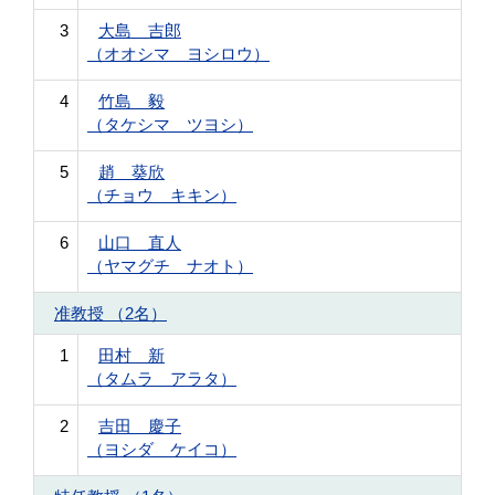
3
大島 吉郎
（オオシマ ヨシロウ）
4
竹島 毅
（タケシマ ツヨシ）
5
趙 葵欣
（チョウ キキン）
6
山口 直人
（ヤマグチ ナオト）
准教授 （2名）
1
田村 新
（タムラ アラタ）
2
吉田 慶子
（ヨシダ ケイコ）