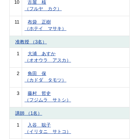
10
古屋 核
（フルヤ カク）
11
布袋 正樹
（ホテイ マサキ）
准教授 （3名）
1
大浦 あすか
（オオウラ アスカ）
2
角田 保
（カドダ タモツ）
3
藤村 哲史
（フジムラ サトシ）
講師 （1名）
1
入谷 聡子
（イリタニ サトコ）