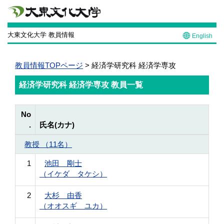
大東文化大学 教員情報
English
教員情報TOPページ
> 経済学研究科 経済学専攻
経済学研究科 経済学専攻 教員一覧
No
.
氏名(カナ)
教授 （11名）
1
池田 剛士
（イケダ タケシ）
2
大杉 由香
（オオスギ ユカ）