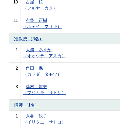
10
古屋 核
（フルヤ カク）
11
布袋 正樹
（ホテイ マサキ）
准教授 （3名）
1
大浦 あすか
（オオウラ アスカ）
2
角田 保
（カドダ タモツ）
3
藤村 哲史
（フジムラ サトシ）
講師 （1名）
1
入谷 聡子
（イリタニ サトコ）