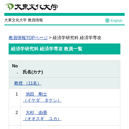
大東文化大学 教員情報
English
教員情報TOPページ
> 経済学研究科 経済学専攻
経済学研究科 経済学専攻 教員一覧
No
.
氏名(カナ)
教授 （11名）
1
池田 剛士
（イケダ タケシ）
2
大杉 由香
（オオスギ ユカ）