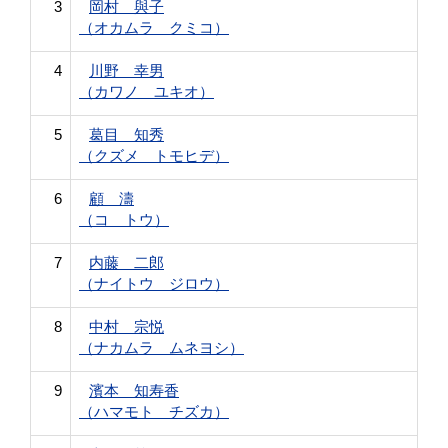
3
岡村 與子
（オカムラ クミコ）
4
川野 幸男
（カワノ ユキオ）
5
葛目 知秀
（クズメ トモヒデ）
6
顧 濤
（コ トウ）
7
内藤 二郎
（ナイトウ ジロウ）
8
中村 宗悦
（ナカムラ ムネヨシ）
9
濱本 知寿香
（ハマモト チズカ）