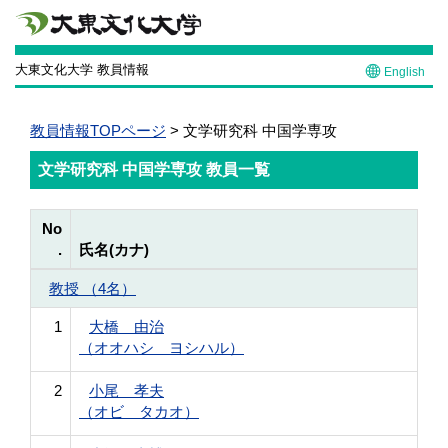
大東文化大学 教員情報
English
教員情報TOPページ
> 文学研究科 中国学専攻
文学研究科 中国学専攻 教員一覧
No
.
氏名(カナ)
教授 （4名）
1
大橋 由治
（オオハシ ヨシハル）
2
小尾 孝夫
（オビ タカオ）