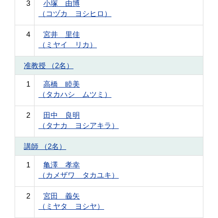
3
小塚 由博
（コヅカ ヨシヒロ）
4
宮井 里佳
（ミヤイ リカ）
准教授 （2名）
1
高橋 睦美
（タカハシ ムツミ）
2
田中 良明
（タナカ ヨシアキラ）
講師 （2名）
1
亀澤 孝幸
（カメザワ タカユキ）
2
宮田 義矢
（ミヤタ ヨシヤ）