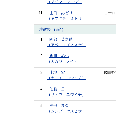
（ノジマ ツヨシ）
11
山口 みどり
ヨーロ
（ヤマグチ ミドリ）
准教授 （6名）
1
阿部 英之助
（アベ エイノスケ）
2
香川 めい
（カガワ メイ）
3
上地 宏一
図書館
（カミチ コウイチ）
4
佐藤 勇一
（サトウ ユウイチ）
5
神部 恭久
（ジンブ ヤスヒサ）