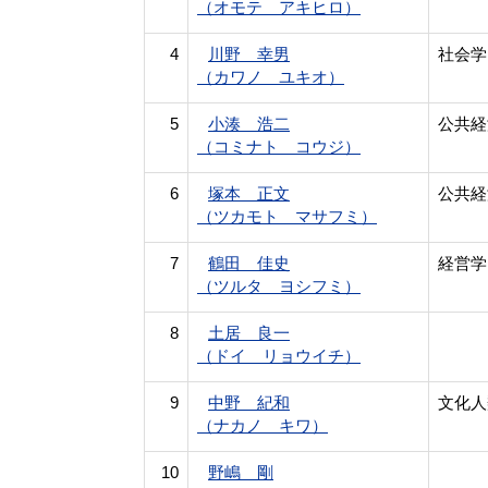
（オモテ アキヒロ）
4
川野 幸男
社会学
（カワノ ユキオ）
5
小湊 浩二
公共経
（コミナト コウジ）
6
塚本 正文
公共経
（ツカモト マサフミ）
7
鶴田 佳史
経営学
（ツルタ ヨシフミ）
8
土居 良一
（ドイ リョウイチ）
9
中野 紀和
文化人
（ナカノ キワ）
10
野嶋 剛