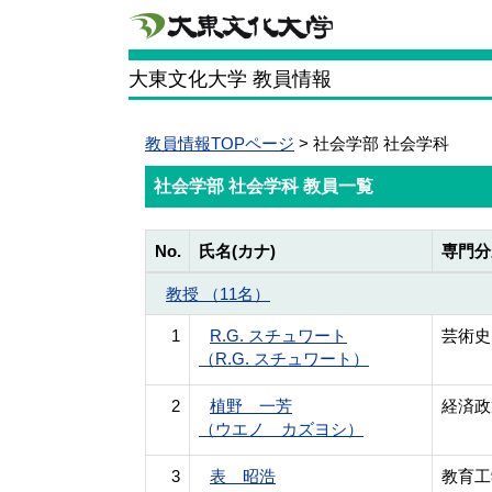
大東文化大学 教員情報
教員情報TOPページ
> 社会学部 社会学科
社会学部 社会学科 教員一覧
No.
氏名(カナ)
専門分
教授 （11名）
1
R.G. スチュワート
芸術史
（R.G. スチュワート）
2
植野 一芳
経済政
（ウエノ カズヨシ）
3
表 昭浩
教育工