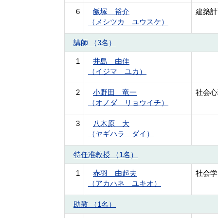
6
飯塚 裕介
建築計
（メシツカ ユウスケ）
講師 （3名）
1
井島 由佳
（イジマ ユカ）
2
小野田 竜一
社会心
（オノダ リョウイチ）
3
八木原 大
（ヤギハラ ダイ）
特任准教授 （1名）
1
赤羽 由起夫
社会学
（アカハネ ユキオ）
助教 （1名）