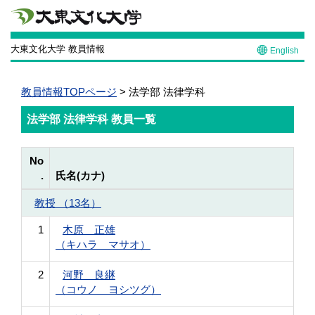
大東文化大学 教員情報
English
教員情報TOPページ
> 法学部 法律学科
法学部 法律学科 教員一覧
No
.
氏名(カナ)
教授 （13名）
1
木原 正雄
（キハラ マサオ）
2
河野 良継
（コウノ ヨシツグ）