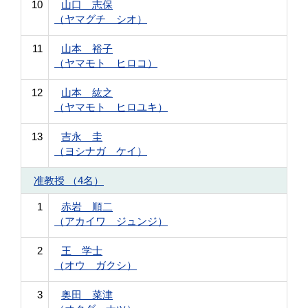
10
山口 志保
（ヤマグチ シオ）
11
山本 裕子
（ヤマモト ヒロコ）
12
山本 紘之
（ヤマモト ヒロユキ）
13
吉永 圭
（ヨシナガ ケイ）
准教授 （4名）
1
赤岩 順二
（アカイワ ジュンジ）
2
王 学士
（オウ ガクシ）
3
奥田 菜津