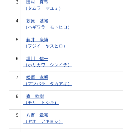
3
田村 真弓
（タムラ マユミ）
4
萩原 基裕
（ハギワラ モトヒロ）
5
藤井 康博
（フジイ ヤスヒロ）
6
堀川 信一
（ホリカワ シンイチ）
7
松原 孝明
（マツバラ タカアキ）
8
森 稔樹
（モリ トシキ）
9
八百 章嘉
（ヤオ アキヨシ）