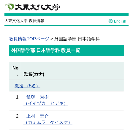
大東文化大学 教員情報
English
教員情報TOPページ
> 外国語学部 日本語学科
外国語学部 日本語学科 教員一覧
No
.
氏名(カナ)
教授 （5名）
1
飯塚 秀樹
（イイヅカ ヒデキ）
2
上村 圭介
（カミムラ ケイスケ）