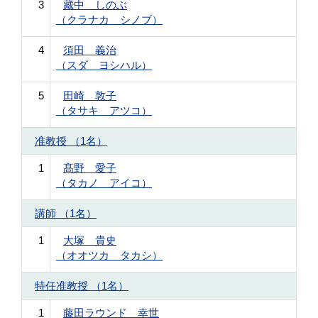
3
藏中 しのぶ
（クラナカ シノブ）
4
須田 義治
（スダ ヨシハル）
5
田崎 敦子
（タサキ アツコ）
准教授 （1名）
1
髙野 愛子
（タカノ アイコ）
講師 （1名）
1
大塚 貴史
（オオツカ タカシ）
特任准教授 （1名）
1
藤田ラウンド 幸世