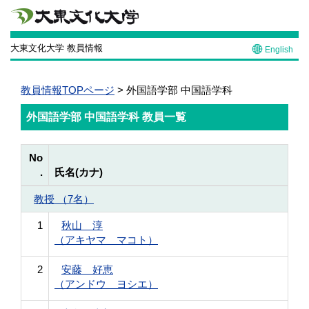
大東文化大学 教員情報
English
教員情報TOPページ
> 外国語学部 中国語学科
外国語学部 中国語学科 教員一覧
No
.
氏名(カナ)
教授 （7名）
1
秋山 淳
（アキヤマ マコト）
2
安藤 好恵
（アンドウ ヨシエ）