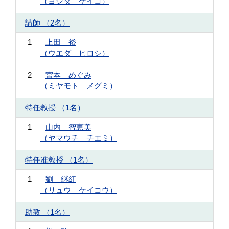
（ヨシダ ケイコ）
講師 （2名）
1
上田 裕
（ウエダ ヒロシ）
2
宮本 めぐみ
（ミヤモト メグミ）
特任教授 （1名）
1
山内 智恵美
（ヤマウチ チエミ）
特任准教授 （1名）
1
劉 継紅
（リュウ ケイコウ）
助教 （1名）