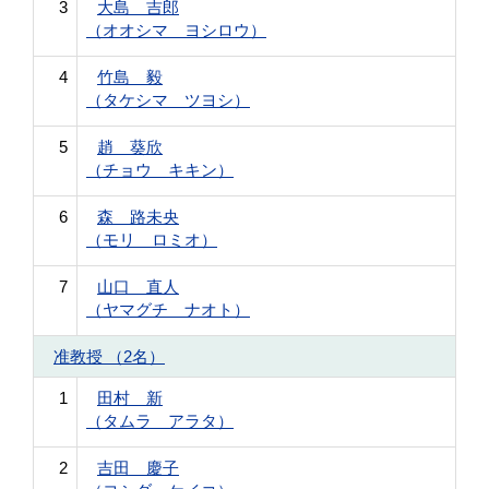
3
大島 吉郎
（オオシマ ヨシロウ）
4
竹島 毅
（タケシマ ツヨシ）
5
趙 葵欣
（チョウ キキン）
6
森 路未央
（モリ ロミオ）
7
山口 直人
（ヤマグチ ナオト）
准教授 （2名）
1
田村 新
（タムラ アラタ）
2
吉田 慶子