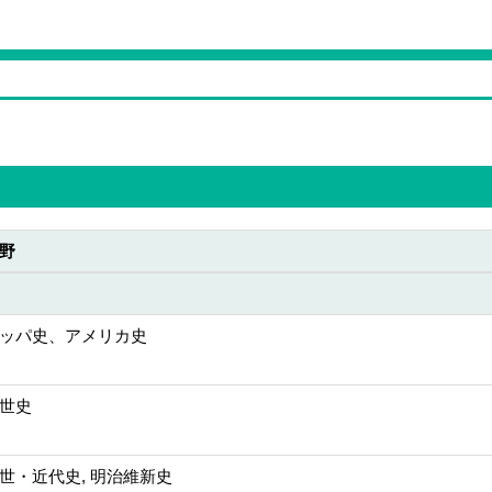
野
ッパ史、アメリカ史
世史
世・近代史, 明治維新史