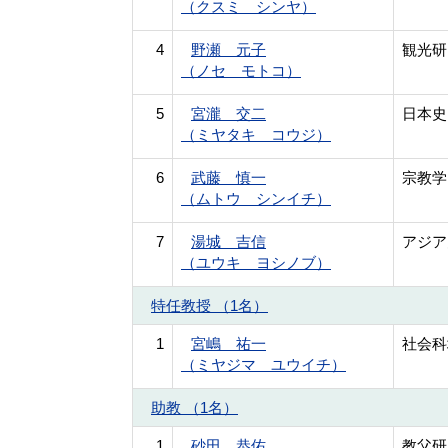
（クスミ シンヤ）
4
野瀬 元子
観光研
（ノセ モトコ）
5
宮瀧 交二
日本史
（ミヤタキ コウジ）
6
武藤 慎一
宗教学
（ムトウ シンイチ）
7
湯城 吉信
アジア
（ユウキ ヨシノブ）
特任教授 （1名）
1
宮嶋 祐一
社会科
（ミヤジマ ユウイチ）
助教 （1名）
1
砂田 恭佑
教父研