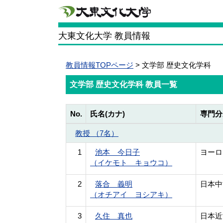
大東文化大学 教員情報
教員情報TOPページ
> 文学部 歴史文化学科
文学部 歴史文化学科 教員一覧
No.
氏名(カナ)
専門分
教授 （7名）
1
池本 今日子
ヨーロ
（イケモト キョウコ）
2
落合 義明
日本中
（オチアイ ヨシアキ）
3
久住 真也
日本近