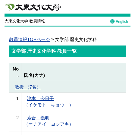
大東文化大学 教員情報
English
教員情報TOPページ
> 文学部 歴史文化学科
文学部 歴史文化学科 教員一覧
No
.
氏名(カナ)
教授 （7名）
1
池本 今日子
（イケモト キョウコ）
2
落合 義明
（オチアイ ヨシアキ）