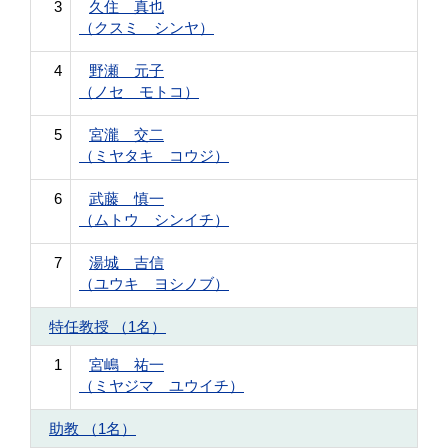
3
久住 真也
（クスミ シンヤ）
4
野瀬 元子
（ノセ モトコ）
5
宮瀧 交二
（ミヤタキ コウジ）
6
武藤 慎一
（ムトウ シンイチ）
7
湯城 吉信
（ユウキ ヨシノブ）
特任教授 （1名）
1
宮嶋 祐一
（ミヤジマ ユウイチ）
助教 （1名）