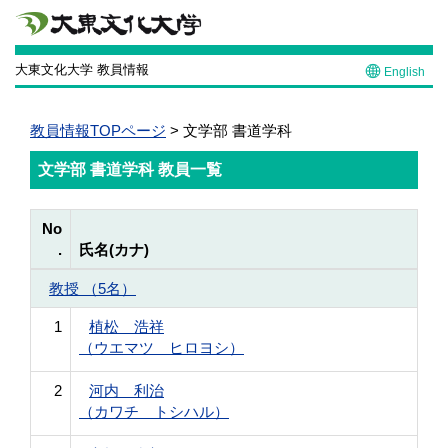
大東文化大学 教員情報
English
教員情報TOPページ
> 文学部 書道学科
文学部 書道学科 教員一覧
No
.
氏名(カナ)
教授 （5名）
1
植松 浩祥
（ウエマツ ヒロヨシ）
2
河内 利治
（カワチ トシハル）