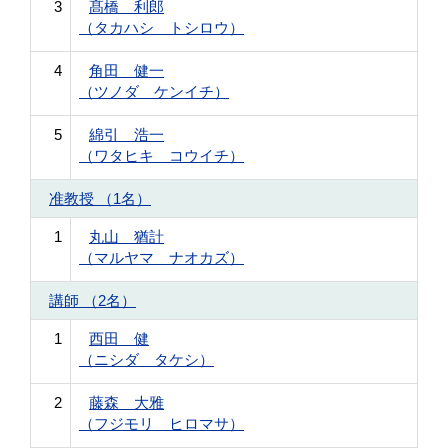
3
髙橋 利郎
（タカハシ トシロウ）
4
角田 健一
（ツノダ ケンイチ）
5
綿引 浩一
（ワタヒキ コウイチ）
准教授 （1名）
1
丸山 猶計
（マルヤマ ナオカズ）
講師 （2名）
1
西田 健
（ニシダ タケシ）
2
藤森 大雅
（フジモリ ヒロマサ）