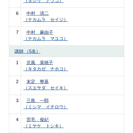
（タジリ アツコ）
6
中村 清二
（ナカムラ セイジ）
7
中村 麻由子
（ナカムラ マユコ）
講師 （5名）
1
北風 菜穂子
（キタカゼ ナホコ）
2
末定 整基
（スエサダ セイキ）
3
三島 一郎
（ミシマ イチロウ）
4
宮毛 俊紀
（ミヤケ トシキ）