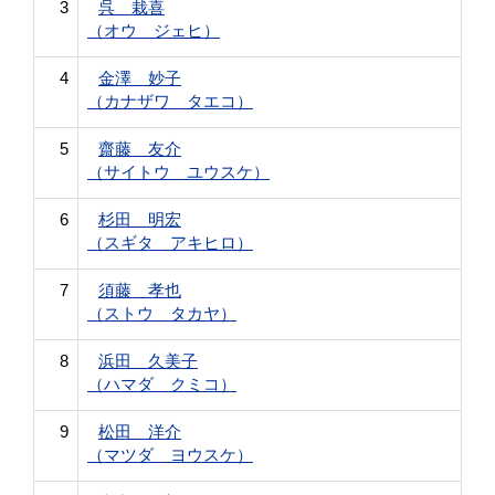
3
呉 栽喜
（オウ ジェヒ）
4
金澤 妙子
（カナザワ タエコ）
5
齋藤 友介
（サイトウ ユウスケ）
6
杉田 明宏
（スギタ アキヒロ）
7
須藤 孝也
（ストウ タカヤ）
8
浜田 久美子
（ハマダ クミコ）
9
松田 洋介
（マツダ ヨウスケ）