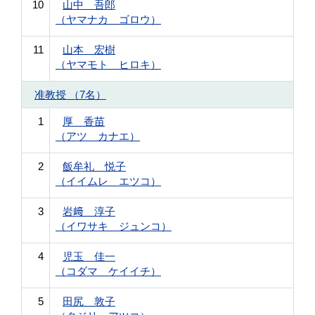
10
山中 吾郎
（ヤマナカ ゴロウ）
11
山本 宏樹
（ヤマモト ヒロキ）
准教授 （7名）
1
厚 香苗
（アツ カナエ）
2
飯牟礼 悦子
（イイムレ エツコ）
3
岩﨑 淳子
（イワサキ ジュンコ）
4
児玉 佳一
（コダマ ケイイチ）
5
田尻 敦子