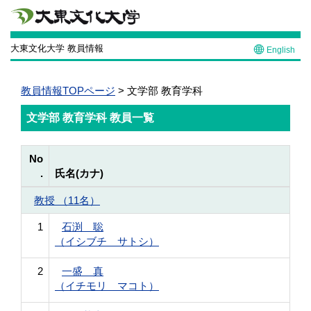
大東文化大学 教員情報
English
教員情報TOPページ
> 文学部 教育学科
文学部 教育学科 教員一覧
No
.
氏名(カナ)
教授 （11名）
1
石渕 聡
（イシブチ サトシ）
2
一盛 真
（イチモリ マコト）