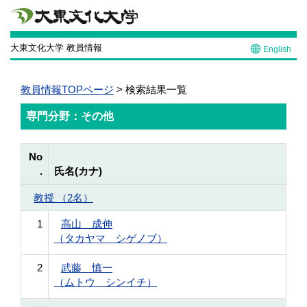
大東文化大学 教員情報
English
教員情報TOPページ
> 検索結果一覧
専門分野：その他
No
.
氏名(カナ)
教授 （2名）
1
高山 成伸
（タカヤマ シゲノブ）
2
武藤 慎一
（ムトウ シンイチ）