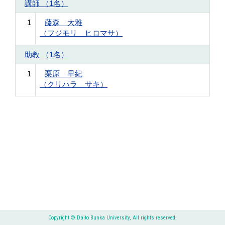
講師 （1名）
1
藤森 大雅
（フジモリ ヒロマサ）
助教 （1名）
1
栗原 早紀
（クリハラ サキ）
Copyright © Daito Bunka University, All rights reserved.