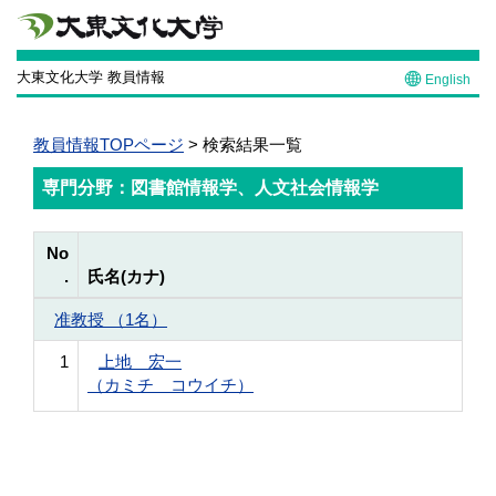
大東文化大学 教員情報
English
教員情報TOPページ
> 検索結果一覧
専門分野：図書館情報学、人文社会情報学
No
.
氏名(カナ)
准教授 （1名）
1
上地 宏一
（カミチ コウイチ）