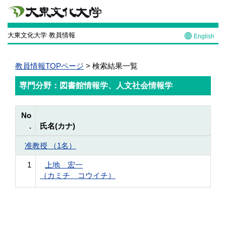
大東文化大学 教員情報
English
教員情報TOPページ
> 検索結果一覧
専門分野：図書館情報学、人文社会情報学
No
.
氏名(カナ)
准教授 （1名）
1
上地 宏一
（カミチ コウイチ）