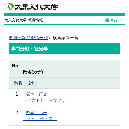
大東文化大学 教員情報
English
教員情報TOPページ
> 検索結果一覧
専門分野：観光学
No
.
氏名(カナ)
教授 （2名）
1
塚本 正文
（ツカモト マサフミ）
2
野瀬 元子
（ノセ モトコ）