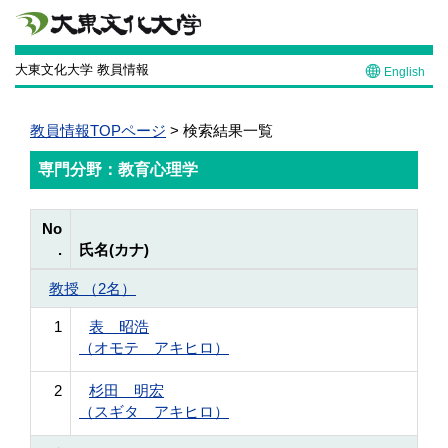
大東文化大学 教員情報
English
教員情報TOPページ
> 検索結果一覧
専門分野：教育心理学
No
.
氏名(カナ)
教授 （2名）
1
表 昭浩
（オモテ アキヒロ）
2
杉田 明宏
（スギタ アキヒロ）