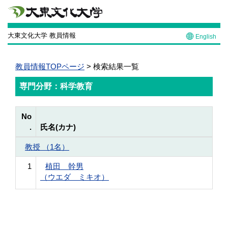
大東文化大学 教員情報
English
教員情報TOPページ
> 検索結果一覧
専門分野：科学教育
No
.
氏名(カナ)
教授 （1名）
1
植田 幹男
（ウエダ ミキオ）