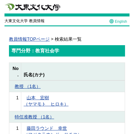
大東文化大学 教員情報
English
教員情報TOPページ
> 検索結果一覧
専門分野：教育社会学
No
.
氏名(カナ)
教授 （1名）
1
山本 宏樹
（ヤマモト ヒロキ）
特任准教授 （1名）
1
藤田ラウンド 幸世