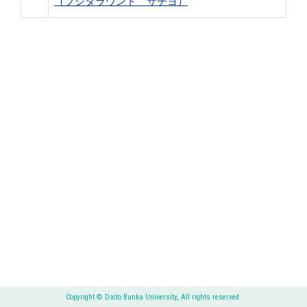
（フジタラウンド サチヨ）
Copyright © Daito Bunka University, All rights reserved.