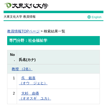
大東文化大学 教員情報
English
教員情報TOPページ
> 検索結果一覧
専門分野：社会福祉学
No
.
氏名(カナ)
教授 （2名）
1
呉 栽喜
（オウ ジェヒ）
2
大杉 由香
（オオスギ ユカ）